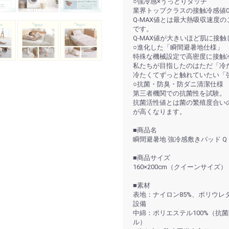
○強冷感×うっとりタッチ
業界トップクラスの接触冷感値0.5
Q-MAX値とは最大熱吸収速度
です。
Q-MAX値が大きいほど肌に接
○進化した「瞬間避暑地仕様」
特殊な機械設定で高密度に接触
私たちが目指したのはただ「冷
冷たくてずっと触れていたい「
○抗菌・防臭・防ダニ清潔仕様
第三者機関での抗菌性を試験。
抗菌活性値とは菌の繁殖度合い
が高くなります。
■商品名
瞬間避暑地 強冷感敷きパッド Q
■商品サイズ
160×200cm（クイーンサイズ）
■素材
表地：ナイロン85%、ポリウレタ
設備
中綿：ポリエステル100%（抗菌防
ル）