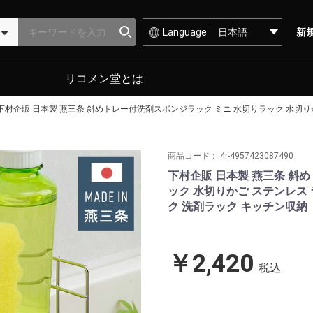
Language
新
リコメン堂とは
下村企販 日本製 燕三条 斜めトレー付洗剤スポンジラック ミニ 水切りラック 水切りか
商品コード：
4r-4957423087490
下村企販 日本製 燕三条 斜
ック 水切りかご ステンレス 
ク 洗剤ラック キッチン収納
￥2,420
税込