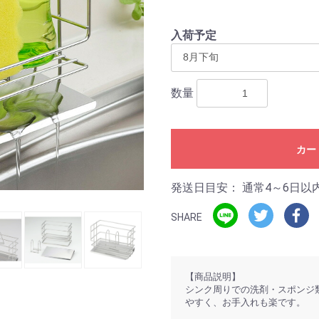
入荷予定
数量
カー
発送日目安：
通常4～6日以
SHARE
【商品説明】
シンク周りでの洗剤・スポンジ
やすく、お手入れも楽です。