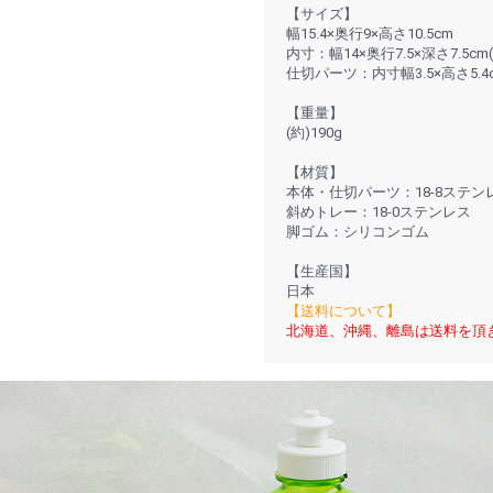
【サイズ】
幅15.4×奥行9×高さ10.5cm
内寸：幅14×奥行7.5×深さ7.5cm
仕切パーツ：内寸幅3.5×高さ5.4
【重量】
(約)190g
【材質】
本体・仕切パーツ：18-8ステン
斜めトレー：18-0ステンレス
脚ゴム：シリコンゴム
【生産国】
日本
【送料について】
北海道、沖縄、離島は送料を頂