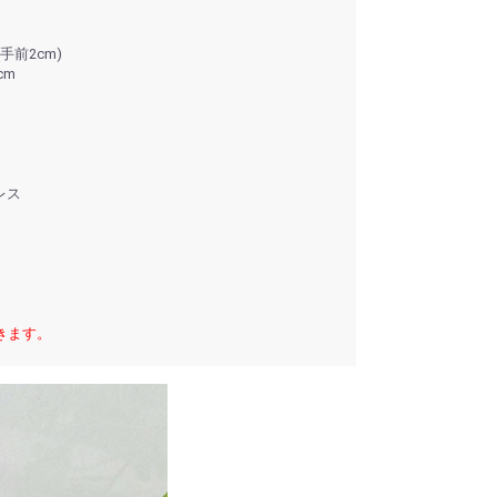
(手前2cm)
cm
レス
きます。