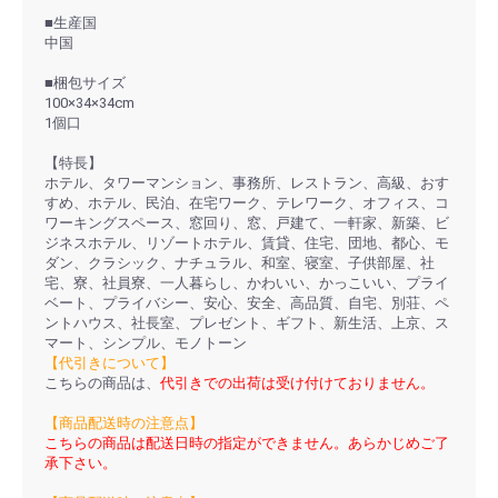
■生産国
中国
■梱包サイズ
100×34×34cm
1個口
【特長】
ホテル、タワーマンション、事務所、レストラン、高級、おす
すめ、ホテル、民泊、在宅ワーク、テレワーク、オフィス、コ
ワーキングスペース、窓回り、窓、戸建て、一軒家、新築、ビ
ジネスホテル、リゾートホテル、賃貸、住宅、団地、都心、モ
ダン、クラシック、ナチュラル、和室、寝室、子供部屋、社
宅、寮、社員寮、一人暮らし、かわいい、かっこいい、プライ
ベート、プライバシー、安心、安全、高品質、自宅、別荘、ペ
ントハウス、社長室、プレゼント、ギフト、新生活、上京、ス
マート、シンプル、モノトーン
【代引きについて】
こちらの商品は、
代引きでの出荷は受け付けておりません。
【商品配送時の注意点】
こちらの商品は配送日時の指定ができません。あらかじめご了
承下さい。