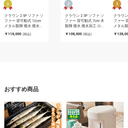
クラウン 2.5P ソファ ソ
クラウン 2.5P ソファ ソ
クラウン 
ファー 背可動式 12cm
ファー 背可動式 7cm 木
ファー 背
メタル製脚 撥水 撥水加
製脚 撥水 撥水加工 ロー
メタル製
工 ハイタイプ 肘掛 角度
タイプ 肘掛 角度調節 背
工 ハイ
￥118,000
￥108,000
￥128,0
(税込)
(税込)
調節 背もたれ可動式 高
もたれ可動式 高級感 ポ
調節 背
級感 ポケットコイル S
ケットコイル Sバネ 幅
級感 ポ
バネ 幅197cm(代引不
197cm 奥行105cm(代引
バネ 幅2
可)
不可)
可)
おすすめ商品