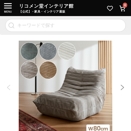
リコメン堂インテリア館
0
【公式】 - 家具・インテリア通販