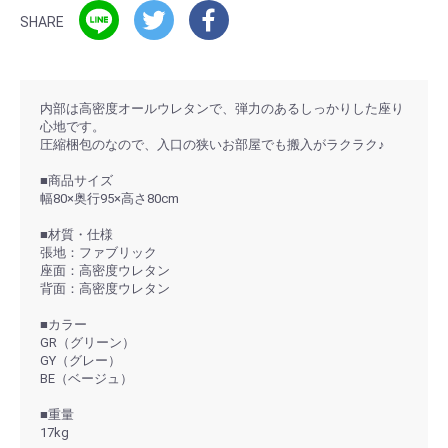
SHARE
内部は高密度オールウレタンで、弾力のあるしっかりした座り
心地です。
圧縮梱包のなので、入口の狭いお部屋でも搬入がラクラク♪
■商品サイズ
幅80×奥行95×高さ80cm
■材質・仕様
張地：ファブリック
座面：高密度ウレタン
背面：高密度ウレタン
■カラー
GR（グリーン）
GY（グレー）
BE（ベージュ）
■重量
17kg