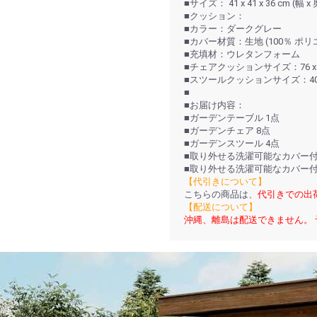
■サイズ： 41 x 41 x 36 cm (幅 
■クッション：
■カラー：ダークグレー
■カバー材質：生地 (100％ ポリ
■充填材：ウレタンフォーム
■チェアクッションサイズ：76 x 46 x
■スツールクッションサイズ：40 x 40
■
■お届け内容：
■ガーデンテーブル 1点
■ガーデンチェア 8点
■ガーデンスツール 4点
■取り外せる洗濯可能なカバー付
■取り外せる洗濯可能なカバー付
【代引きについて】
こちらの商品は、
代引きでの出
【配送について】
沖縄、離島は配送できません。