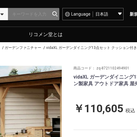
Language
新
リコメン堂とは
ー
ガーデンファニチャー
vidaXL ガーデンダイニング13点セット クッション付
商品コード：
zq-8721102494901
vidaXL ガーデンダイニン
ン製家具 アウトドア家具 屋
￥110,605
税込