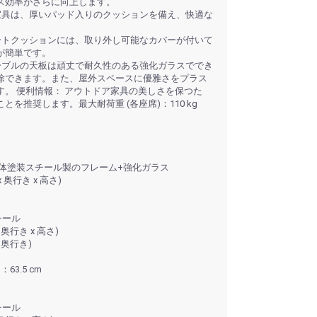
ス効率がさらに向上します。
家具は、厚いパッド入りのクッションを備え、快適な
ートクッションには、取り外し可能なカバーが付いて
が簡単です。
ーブルの天板は頑丈で耐久性のある強化ガラスででき
除できます。また、屋外スペースに優雅さをプラス
。 便利情報： アウトドア家具の美しさを保つた
を推奨します。最大耐荷重 (各座席)：110 kg
粉体塗装スチール製のフレーム+強化ガラス
 x 奥行き x 高さ)
チール
 x 奥行き x 高さ)
x 奥行き)
3.5 cm
チール