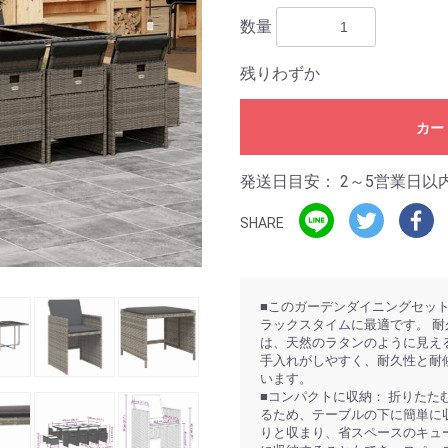
数量
残りわずか
カー
発送日目安：
2～5営業日以
SHARE
■このガーデンダイニングセッ
ラックスタイムに最適です。 耐
は、天然のラタンのように見え
手入れがしやすく、耐久性と耐
います。
■コンパクトに収納： 折りた
るため、テーブルの下に簡単に
りと収まり、省スペースのキュ