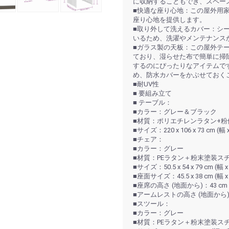
に収納することもでき、スペー
■快適な座り心地：この屋外用
座り心地を提供します。
■取り外して洗えるカバー：シ
いるため、洗濯やメンテナンス
■ガラス製の天板：この屋外テ
ており、湿らせた布で簡単に掃
するのにぴったりなアイテムです
め、防水カバーをかぶせておくこと
■耐UV性
■ 要組み立て
■ テーブル：
■カラー：グレー＆ブラック
■材質：ポリエチレンラタン+
■サイズ：220 x 106 x 73 cm (幅
■チェア：
■カラー：グレー
■材質：PEラタン＋粉末塗装ス
■サイズ：50.5 x 54 x 79 cm (幅
■座面サイズ：45.5 x 38 cm (幅 
■座席の高さ (地面から)：43 cm
■アームレストの高さ (地面から)：6
■スツール：
■カラー：グレー
■材質：PEラタン＋粉末塗装ス