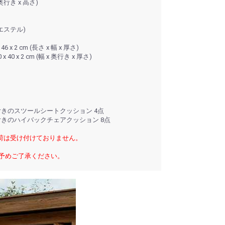
x 奥行き x 高さ)
エステル)
 2 cm (長さ x 幅 x 厚さ)
 x 2 cm (幅 x 奥行き x 厚さ)
きのスツールシートクッション 4点
きのハイバックチェアクッション 8点
荷は受け付けておりません。
 予めご了承ください。