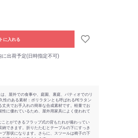
トに入れる
内に出荷予定(日時指定不可)
トは、屋外での食事や、庭園、裏庭、パティオでのリ
久性のある素材：ポリラタンとも呼ばれるPEラタン
る丈夫でお手入れの簡単な合成素材です。軽量でお
候性に優れているため、屋外用家具によく使われて
たむことができるフラップ式の背もたれが備わってい
収納できます。折りたたむとテーブルの下にすっき
ーブ形状になります。さらに、スツールは椅子の下