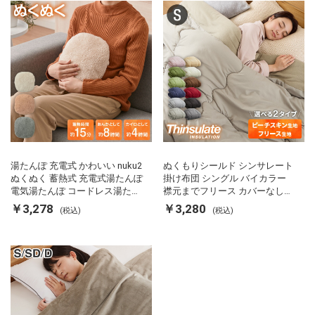
湯たんぽ 充電式 かわいい nuku2
ぬくもりシールド シンサレート
ぬくぬく 蓄熱式 充電式湯たんぽ
掛け布団 シングル バイカラー
電気湯たんぽ コードレス湯たん
襟元までフリース カバーなしで
ぽ エコ 節電 節約 省エネ 充電式
使える 軽い 丸洗い 断熱 保温 抗
￥3,278
￥3,280
(税込)
(税込)
エコ電気あんか EWT-2143 スリ
菌防臭 洗える 防ダニ 軽量 ホコ
ーアップ
リが出にくい 低ホル 暖かい 冬
用掛け布団 掛ふとん 暖かさ羽毛
の約2倍 thinsulate