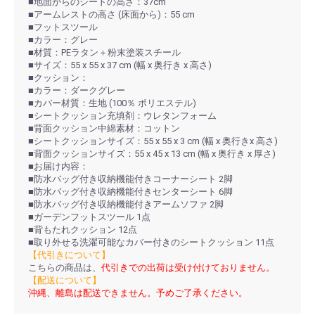
■地面からのシートの高さ：37cm
■アームレストの高さ (床面から)：55 cm
■フットスツール
■カラー：グレー
■材質：PEラタン＋粉末塗装スチール
■サイズ：55 x 55 x 37 cm (幅 x 奥行き x 高さ)
■クッション：
■カラー：ダークグレー
■カバー材質：生地 (100％ ポリエステル)
■シートクッション充填剤：ウレタンフォーム
■背面クッション中綿素材：コットン
■シートクッションサイズ：55 x 55 x 3 cm (幅 x 奥行きx 高さ)
■背面クッションサイズ：55 x 45 x 13 cm (幅 x 奥行き x 厚さ)
■お届け内容：
■防水バッグ付き収納機能付きコーナーシート 2脚
■防水バッグ付き収納機能付きセンターシート 6脚
■防水バッグ付き収納機能付きアームソファ 2脚
■ガーデンフットスツール 1点
■背もたれクッション 12点
■取り外せる洗濯可能なカバー付きのシートクッション 11点
【代引きについて】
こちらの商品は、
代引きでの出荷は受け付けておりません。
【配送について】
沖縄、離島は配送できません。予めご了承ください。