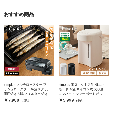
おすすめ商品
simplus マルチロースター フィ
simplus 電気ポット 2.2L 省エネ
ッシュロースター 魚焼きグリル
モード 保温 マイコン式 大容量
両面焼き 消臭フィルター 焼き魚
コンパクト ジャーポット ポット
両面ヒーター タイマー付き SP-
カルキ抜き 空焚き防止 温度調節
￥7,980
￥5,999
(税込)
(税込)
FRS01 マットブラック シンプラ
軽量 SP-PD22 シンプラス
ス