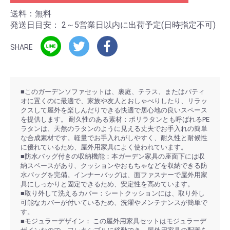
送料：無料
発送日目安：
2～5営業日以内に出荷予定(日時指定不可)
SHARE
■このガーデンソファセットは、裏庭、テラス、またはパティ
オに置くのに最適で、家族や友人とおしゃべりしたり、リラッ
クスして屋外を楽しんだりできる快適で居心地の良いスペース
を提供します。 耐久性のある素材：ポリラタンとも呼ばれるPE
ラタンは、天然のラタンのように見える丈夫でお手入れの簡単
な合成素材です。軽量でお手入れがしやすく、耐久性と耐候性
に優れているため、屋外用家具によく使われています。
■防水バッグ付きの収納機能：本ガーデン家具の座面下には収
納スペースがあり、クッションやおもちゃなどを収納できる防
水バッグを完備。インナーバッグは、面ファスナーで屋外用家
具にしっかりと固定できるため、安定性を高めています。
■取り外して洗えるカバー：シートクッションには、取り外し
可能なカバーが付いているため、洗濯やメンテナンスが簡単で
す。
■モジュラーデザイン： この屋外用家具セットはモジュラーデ