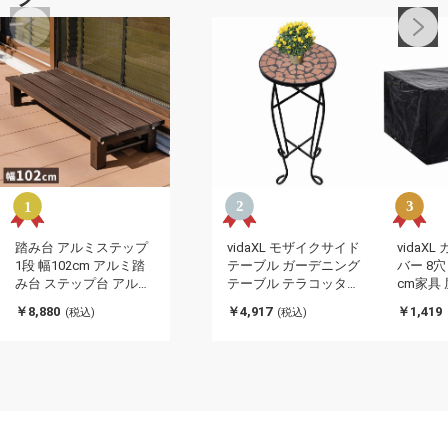
踏み台 アルミステップ
vidaXL モザイクサイド
vidaX
1段 幅102cm アルミ踏
テーブル ガーデニング
バー 8穴 1
み台 ステップ台 アルミ
テーブル テラコッタホ
cm家具
縁台 ベンチ アルミベン
ーム&ガーデン 芝&ガー
サリ 屋
￥8,880
￥4,917
￥1,419
(税込)
(税込)
チ 長椅子 椅子 アルミス
デン ガーデニング 植物
引不可)
テップ台 ガーデニング
スタンド(代引不可)
昇降 足場 段差ステップ
(代引不可)