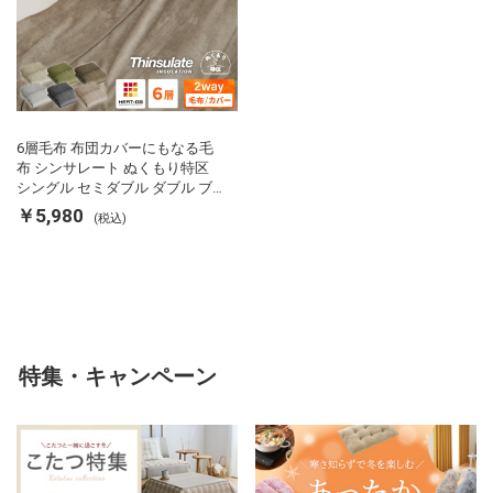
6層毛布 布団カバーにもなる毛
布 シンサレート ぬくもり特区
シングル セミダブル ダブル ブ
ランケット 掛け布団カバー フラ
￥5,980
(税込)
ンネル 保温 蓄熱 吸湿 発熱 断熱
軽い 冬用掛け布団 冬用 布団 洗
える
特集・キャンペーン