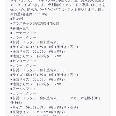
ザインなので、フレキシブルに移動でき、屋外用家具の配置を
カスタマイズできます。 便利情報：アウトドア家具の美しさを
保つため、防水カバーをかぶせておくことを推奨します。最大
耐荷重 (各座席)：110 kg
■耐UV性
■プラスチック製の調節可能な脚
■要組み立て
■コーナーソファ
■カラー：グレー
■材質：PEラタン＋粉末塗装スチール
■サイズ：62 x 62 x 69 cm (幅 x 奥行き x 高さ)
■座面サイズ：55 x 55 cm (幅 x 奥行)
■地面からのシートの高さ：37cm
■センターソファ
■カラー：グレー
■材質：PEラタン＋粉末塗装スチール
■サイズ：55 x 62 x 69 cm (幅 x 奥行き x 高さ)
■座面サイズ：55 x 55 cm (幅 x 奥行)
■地面からのシートの高さ：37cm
■アームソファ：
■カラー：グレー
■材質：PEラタン＋粉体塗装スチール＋アカシア無垢材(オイル
仕上げ)
■サイズ：59 x 62 x 69 cm (幅 x 奥行き x 高さ)
■座面サイズ：55 x 55 cm (幅 x 奥行)