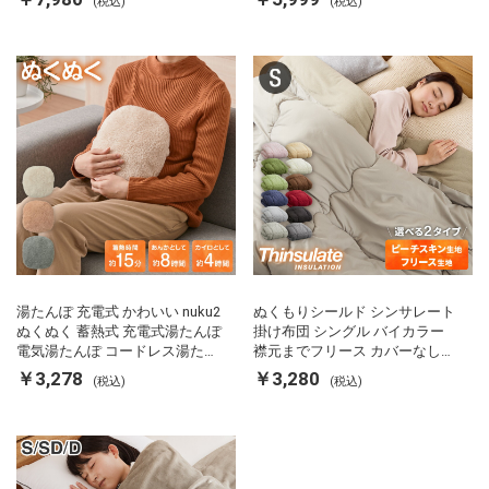
(税込)
(税込)
FRS01 マットブラック シンプラ
軽量 SP-PD22 シンプラス
ス
湯たんぽ 充電式 かわいい nuku2
ぬくもりシールド シンサレート
ぬくぬく 蓄熱式 充電式湯たんぽ
掛け布団 シングル バイカラー
電気湯たんぽ コードレス湯たん
襟元までフリース カバーなしで
ぽ エコ 節電 節約 省エネ 充電式
使える 軽い 丸洗い 断熱 保温 抗
￥3,278
￥3,280
(税込)
(税込)
エコ電気あんか EWT-2143 スリ
菌防臭 洗える 防ダニ 軽量 ホコ
ーアップ
リが出にくい 低ホル 暖かい 冬
用掛け布団 掛ふとん 暖かさ羽毛
の約2倍 thinsulate