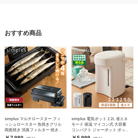
おすすめ商品
simplus マルチロースター フィ
simplus 電気ポット 2.2L 省エネ
ッシュロースター 魚焼きグリル
モード 保温 マイコン式 大容量
両面焼き 消臭フィルター 焼き魚
コンパクト ジャーポット ポット
両面ヒーター タイマー付き SP-
カルキ抜き 空焚き防止 温度調節
￥7,980
￥5,999