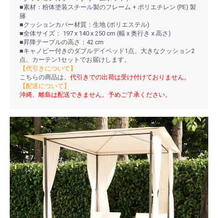
■素材：粉体塗装スチール製のフレーム + ポリエチレン (PE) 製
籐
■クッションカバー材質：生地 (ポリエステル)
■全体サイズ： 197 x 140 x 250 cm (幅 x 奥行き x 高さ)
■昇降テーブルの高さ：42 cm
■キャノピー付きのダブルデイベッド1点、大きなクッション2
点、カーテン1セットでお届けします。
【代引きについて】
こちらの商品は、
代引きでの出荷は受け付けておりません。
【配送について】
沖縄、離島は配送できません。予めご了承ください。