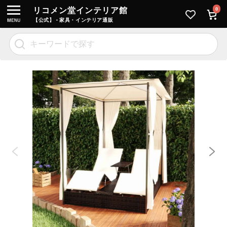
リコメン堂インテリア館
0
【公式】 - 家具・インテリア通販