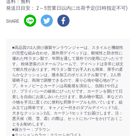
送料：無料
発送日目安：
2～5営業日以内に出荷予定(日時指定不可)
SHARE
■高品質の2人掛け籐製サンラウンジャーは、スタイルと機能性
の完璧な組み合わせ。屋外用デイベッドは、耐候性と防水性に
優れたPEラタン製で、年間を通して屋外での使用にぴったりで
す。 粉体塗装のスチールフレームで、デイベッドは非常に頑丈
で耐久性があります。PEラタン製でお手入れも簡単、厚手の柔
らかなクッションは、撥水加工のポリエステル製です。2人用
寝椅子は、両側で調整できるので、座り心地や寝心地がアッ
プ。キャノピーとカーテンは高級感を演出し、虫除けや日よ
け、プライバシーの確保にぴったりです。カーテンを開けて日
差しを自由にお楽しみいただけます。飲み物や電話、本などの
小物を手元に置くのに便利な昇降テーブルも付いています。組
み立ては簡単です。 キャノピー付きのダブルデイベッド1点、
大きなクッション2点、カーテン1セットでお届けします。注：
悪天候（雨、雪、霜）の際は、セットにカバーをかけておくこ
とをお勧めします。
■籐カラー：ブラウン
■クッションカラー：クリームホワイト