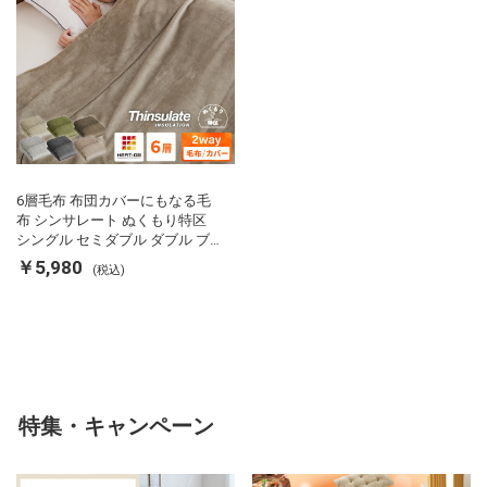
6層毛布 布団カバーにもなる毛
布 シンサレート ぬくもり特区
シングル セミダブル ダブル ブ
ランケット 掛け布団カバー フラ
￥5,980
(税込)
ンネル 保温 蓄熱 吸湿 発熱 断熱
軽い 冬用掛け布団 冬用 布団 洗
える
特集・キャンペーン