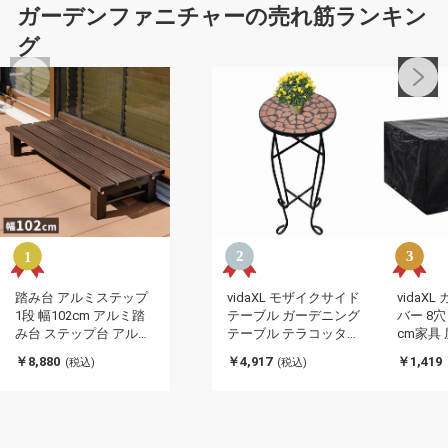
ガーデンファニチャーの売れ筋ランキン
グ
踏み台 アルミステップ
vidaXL モザイクサイド
vidaX
1段 幅102cm アルミ踏
テーブル ガーデニング
バー 8穴 1
み台 ステップ台 アルミ
テーブル テラコッタホ
cm家具
縁台 ベンチ アルミベン
ーム&ガーデン 芝&ガー
サリ 屋
￥8,880
￥4,917
￥1,419
(税込)
(税込)
チ 長椅子 椅子 アルミス
デン ガーデニング 植物
引不可)
テップ台 ガーデニング
スタンド(代引不可)
昇降 足場 段差ステップ
(代引不可)