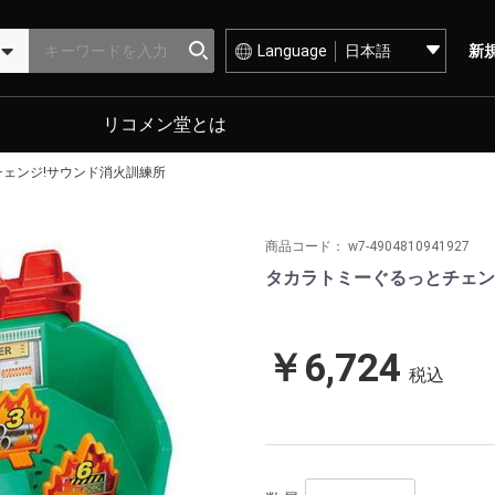
Language
新
リコメン堂とは
ェンジ!サウンド消火訓練所
商品コード：
w7-4904810941927
タカラトミーぐるっとチェン
￥6,724
税込