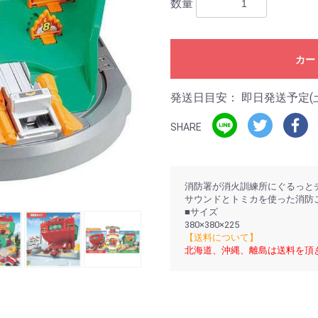
数量
カー
発送日目安：
即日発送予定(
SHARE
消防署が消火訓練所にぐるっと
サウンドとトミカを使った消防
■サイズ
380×380×225
【送料について】
北海道、沖縄、離島は送料を頂