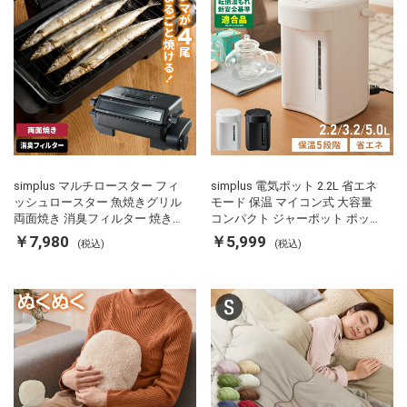
simplus マルチロースター フィ
simplus 電気ポット 2.2L 省エネ
ッシュロースター 魚焼きグリル
モード 保温 マイコン式 大容量
両面焼き 消臭フィルター 焼き魚
コンパクト ジャーポット ポット
両面ヒーター タイマー付き SP-
カルキ抜き 空焚き防止 温度調節
￥7,980
￥5,999
(税込)
(税込)
FRS01 マットブラック シンプラ
軽量 SP-PD22 シンプラス
ス