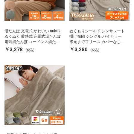
湯たんぽ 充電式 かわいい nuku2
ぬくもりシールド シンサレート
ぬくぬく 蓄熱式 充電式湯たんぽ
掛け布団 シングル バイカラー
電気湯たんぽ コードレス湯たん
襟元までフリース カバーなしで
ぽ エコ 節電 節約 省エネ 充電式
使える 軽い 丸洗い 断熱 保温 抗
￥3,278
￥3,280
(税込)
(税込)
エコ電気あんか EWT-2143 スリ
菌防臭 洗える 防ダニ 軽量 ホコ
ーアップ
リが出にくい 低ホル 暖かい 冬
用掛け布団 掛ふとん 暖かさ羽毛
の約2倍 thinsulate