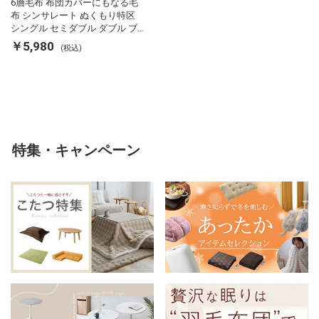
6層毛布 布団カバーにもなる毛
布 シンサレート ぬくもり特区
シングル セミダブル ダブル ブ
ランケット 掛け布団カバー フラ
￥5,980
(税込)
ンネル 保温 蓄熱 吸湿 発熱 断熱
軽い 冬用掛け布団 冬用 布団 洗
える
特集・キャンペーン