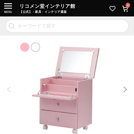
リコメン堂インテリア館
0
【公式】 - 家具・インテリア通販