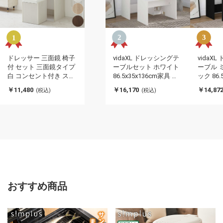
ドレッサー 三面鏡 椅子
vidaXL ドレッシングテ
vidaX
付 セット 三面鏡タイプ
ーブルセット ホワイト
ーブル 
白 コンセント付き スツ
86.5x35x136cm家具 キ
ック 86.
ール付き おしゃれ 可愛
ャビネット&収納 洗
具 キャ
￥11,480
￥16,170
￥14,87
(税込)
(税込)
い かわいい ホワイト フ
面・化粧台ユニット 寝
洗面・
レンチ 北欧 3面 化粧台
室用化粧用テーブル(代
寝室用
鏡 ミラー 花台 収納コス
引不可)
(代引不可
メワゴン 机 インテリア
コスメワゴン 収納 メイ
ク台
おすすめ商品