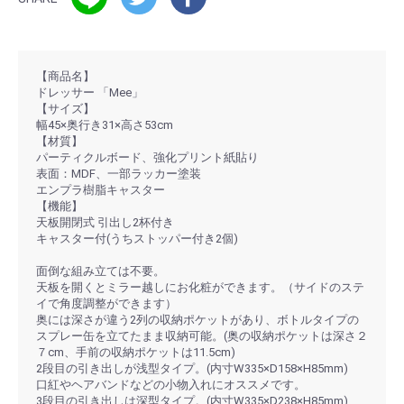
【商品名】
ドレッサー 「Mee」
【サイズ】
幅45×奥行き31×高さ53cm
【材質】
パーティクルボード、強化プリント紙貼り
表面：MDF、一部ラッカー塗装
エンプラ樹脂キャスター
【機能】
天板開閉式 引出し2杯付き
キャスター付(うちストッパー付き2個)
面倒な組み立ては不要。
天板を開くとミラー越しにお化粧ができます。（サイドのステ
イで角度調整ができます）
奥には深さが違う2列の収納ポケットがあり、ボトルタイプの
スプレー缶を立てたまま収納可能。(奥の収納ポケットは深さ２
７cm、手前の収納ポケットは11.5cm)
2段目の引き出しが浅型タイプ。(内寸W335×D158×H85mm)
口紅やヘアバンドなどの小物入れにオススメです。
3段目の引き出しは深型タイプ。(内寸W335×D238×H85mm)