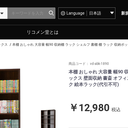
Language
新
リコメン堂とは
ックス
本棚 おしゃれ 大容量 幅90 収納棚 ラック シェルフ 書棚 棚 ラック 収納ボッ
商品コード：
vd-abk-1890
本棚 おしゃれ 大容量 幅90 
ックス 壁面収納 書斎 オフィス
ク 絵本ラック(代引不可)
￥12,980
税込