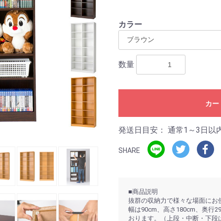
カラー
数量
カー
発送日目安：
通常1～3日以
SHARE
■商品説明
抜群の収納力で様々な場面にお
幅は90cm、高さ180cm、奥行
おります。（上段・中断・下段