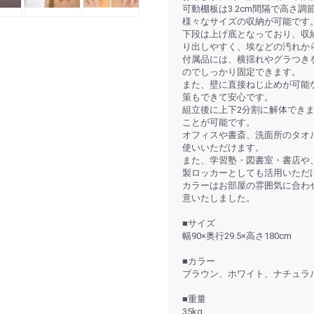
可動棚板は3.2cm間隔で高さ
様々なサイズの収納が可能です
下段は上げ底となっており、収
り出しやすく、埃などの汚れか
付属品には、横揺れやグラつき
のでしっかり固定できます。
また、壁に直接ねじ止めが可能
策もできて安心です。
組立後に上下2分割に解体でき
ことが可能です。
オフィスや書斎、洗面所のタオ
使いいただけます。
また、学習塾・図書室・書店や
製ロッカーとしても活用いただ
カラーはお部屋の雰囲気に合わせ
意いたしました。
■サイズ
幅90×奥行29.5×高さ180cm
■カラー
ブラウン、ホワイト、ナチュラ
■重量
35kg