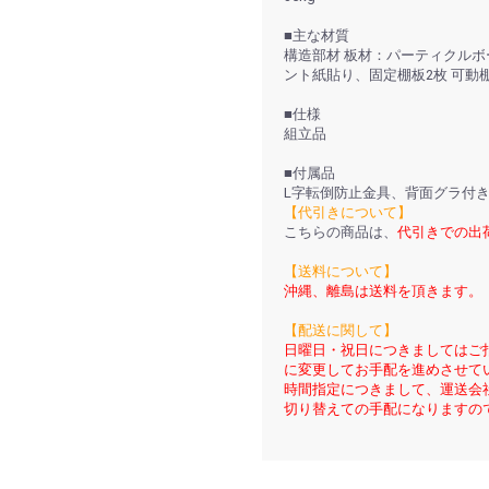
■主な材質
構造部材 板材：パーティクルボ
ント紙貼り、固定棚板2枚 可動
■仕様
組立品
■付属品
L字転倒防止金具、背面グラ付
【代引きについて】
こちらの商品は、
代引きでの出
【送料について】
沖縄、離島は送料を頂きます。
【配送に関して】
日曜日・祝日につきましてはご
に変更してお手配を進めさせて
時間指定につきまして、運送会社に
切り替えての手配になりますの