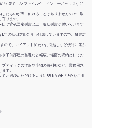
調節が可能で、A4ファイルや、インナーボックスなど
。
納したものが床に触れることはありませんので、取
ら守ります。
を防ぐ背板固定樹脂と上下連結樹脂が付いています
なL字の転倒防止金具も付属していますので、耐震対
ますので、レイアウト変更やお引越しなど便利に運ぶ
ルや子供部屋の整理など幅広い場面の収納としてお
、ブティックの洋服や小物の陳列棚など、業務用木
けます。
てお選びいただけるようにBR,NA,WHの3色をご用
ル