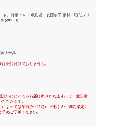
ード、背板：MDF繊維板、表面加工 板材：強化プリ
棚板8枚付き
き防止金具
荷は受け付けておりません。
指定いただいてもお届け出来かねますので、最短着
いただきます。
よっては午前(9～12時)・午後(12～18時)指定に
で予めご了承ください。