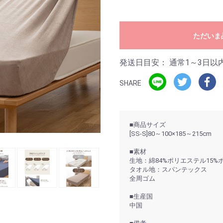
ただいま
発送日目安：
通常1～3日以
SHARE
■商品サイズ
[SS-S]80～100×185～215cm
■素材
生地：綿84%ポリエステル15%
タオル地：スパンテックス
全周ゴム
■生産国
中国