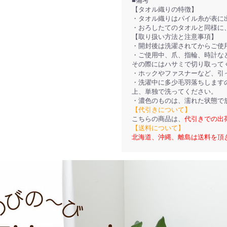
■備考
【タオル織りの特徴】
・タオル織りはパイル糸が表に
・おろしたてのタオルと同様に
【取り扱い方法と注意事項】
・開封後は洗濯されてからご使
・ご使用中、爪、指輪、時計な
その際にはハサミで切り取って
・ホックやファスナーなど、引
・洗濯中に多少毛羽落ちします
上、単独で洗ってください。
・濃色のものは、濡れた状態で
【代引きについて】
こちらの商品は、
代引きでの出
【送料について】
北海道、沖縄、離島は送料を頂