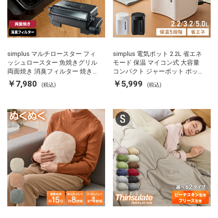
simplus マルチロースター フィ
simplus 電気ポット 2.2L 省エネ
ッシュロースター 魚焼きグリル
モード 保温 マイコン式 大容量
両面焼き 消臭フィルター 焼き魚
コンパクト ジャーポット ポット
両面ヒーター タイマー付き SP-
カルキ抜き 空焚き防止 温度調節
￥7,980
￥5,999
(税込)
(税込)
FRS01 マットブラック シンプラ
軽量 SP-PD22 シンプラス
ス