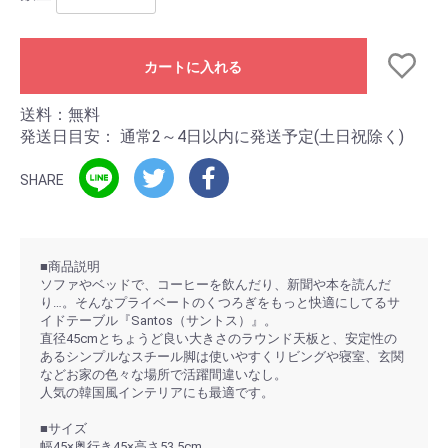
カートに入れる
送料：無料
発送日目安：
通常2～4日以内に発送予定(土日祝除く)
SHARE
■商品説明
ソファやベッドで、コーヒーを飲んだり、新聞や本を読んだ
り…。そんなプライベートのくつろぎをもっと快適にしてるサ
イドテーブル『Santos（サントス）』。
直径45cmとちょうど良い大きさのラウンド天板と、安定性の
あるシンプルなスチール脚は使いやすくリビングや寝室、玄関
などお家の色々な場所で活躍間違いなし。
人気の韓国風インテリアにも最適です。
■サイズ
幅45×奥行き45×高さ53.5cm