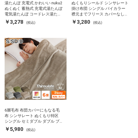
湯たんぽ 充電式 かわいい nuku2
ぬくもりシールド シンサレート
ぬくぬく 蓄熱式 充電式湯たんぽ
掛け布団 シングル バイカラー
電気湯たんぽ コードレス湯たん
襟元までフリース カバーなしで
ぽ エコ 節電 節約 省エネ 充電式
使える 軽い 丸洗い 断熱 保温 抗
￥3,278
￥3,280
(税込)
(税込)
エコ電気あんか EWT-2143 スリ
菌防臭 洗える 防ダニ 軽量 ホコ
ーアップ
リが出にくい 低ホル 暖かい 冬
用掛け布団 掛ふとん 暖かさ羽毛
の約2倍 thinsulate
6層毛布 布団カバーにもなる毛
布 シンサレート ぬくもり特区
シングル セミダブル ダブル ブ
ランケット 掛け布団カバー フラ
￥5,980
(税込)
ンネル 保温 蓄熱 吸湿 発熱 断熱
軽い 冬用掛け布団 冬用 布団 洗