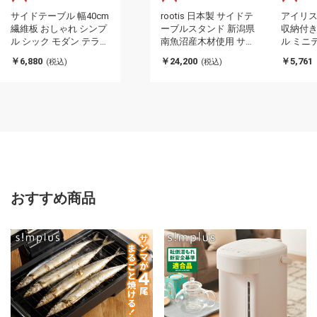
サイドテーブル 幅40cm
rootis 日本製 サイドテ
アイリス
繊維板 おしゃれ シンプ
ーブルスタンド 新潟県
収納付き
ル シック モダン テラゾ
南魚沼産木材使用 サイ
ル ミニ
ー柄 おしゃれ かわいい
ドテーブル ディスプレ
テーブル
￥6,880
￥24,200
￥5,761
(税込)
(税込)
角丸 ライトグレー ホワ
イラック 棚 コーヒーテ
ル 円形
イト リビング ダイニン
ーブル ソファサイド ベ
レーム
グ 寝室(代引不可)
ッドサイド スリム 足立
ウォールナ
製作所 bokula(代引不
400F IR
可)
不可)
おすすめ商品