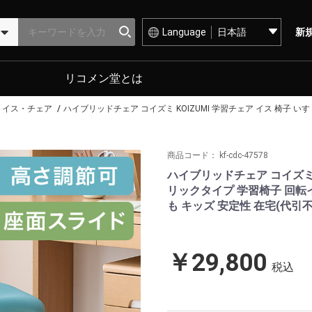
Language
新
リコメン堂とは
イス・チェア
ハイブリッドチェア コイズミ KOIZUMI 学習チェア イス 椅子 い
商品コード：
kf-cdc-47578
ハイブリッドチェア コイズミ K
リックタイプ 学習椅子 回転イ
も キッズ 安定性 在宅(代引不
￥29,800
税込