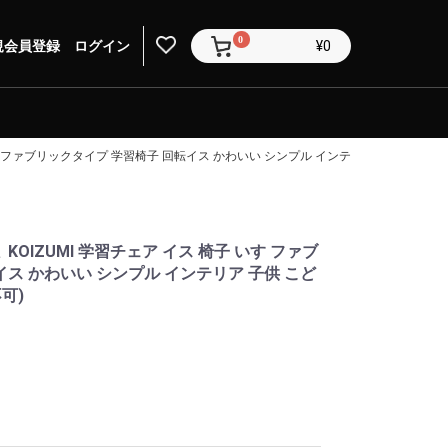
0
規会員登録
ログイン
¥0
す ファブリックタイプ 学習椅子 回転イス かわいい シンプル インテリア 子供 こども 
OIZUMI 学習チェア イス 椅子 いす ファブ
ス かわいい シンプル インテリア 子供 こど
可)