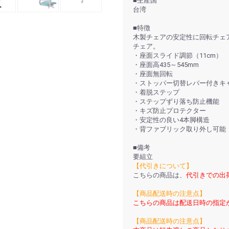
■生産国
台湾
■特徴
木製チェアの安定性に回転チェ
チェア。
・座面スライド調節（11cm）
・座面高435～545mm
・座面無回転
・ストッパー切替レバー付きキ
・着脱ステップ
・ステップずり落ち防止機能
・キズ防止プロテクター
・安定性の良い4本脚構造
・背ファブリック取り外し可能
■備考
要組立
【代引きについて】
こちらの商品は、
代引きでの出
【商品配送時の注意点】
こちらの商品は配送日時の指定
【商品配送時の注意点】