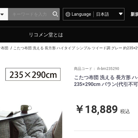
Language
新
リコメン堂とは
け布団
こたつ布団 洗える 長方形 ハイタイプ シンプル ツイード調 グレー 約235×29
商品コード：
ih-brn235290
こたつ布団 洗える 長方形 ハ
235×290cm バラン(代引不可
￥18,889
税込