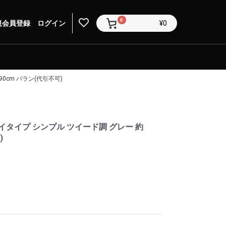
0
規会員登録
ログイン
¥0
0cm バラン(代引不可)
イタイプ シンプル ツイード調 グレー 約
)