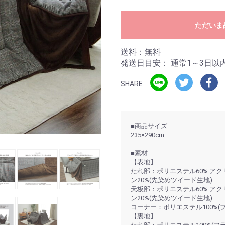
ただいま
送料：無料
発送日目安：
通常1～3日以
SHARE
■商品サイズ
235×290cm
■素材
【表地】
たれ部：ポリエステル60% ア
ン20%(先染めツイード生地)
天板部：ポリエステル60% ア
ン20%(先染めツイード生地)
コーナー：ポリエステル100%(
【裏地】