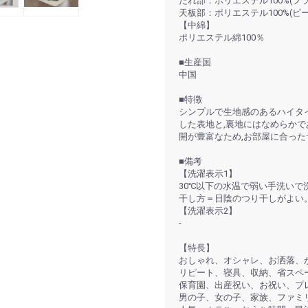
たれ部：ポリエステル100%(フ
天板部：ポリエステル100%(ピ
【中綿】
ポリエステル綿100％
■生産国
中国
■特徴
シンプルで生地感のあるハイタ
した表地と,裏地にはなめらか
開が豊富なため,お部屋に合っ
■備考
【洗濯表示1】
30℃以下の水温で弱い手洗い
干し方＝日陰のつり干しがよい
【洗濯表示2】
-
【特長】
おしゃれ、オシャレ、お洒落、
リピート、寝具、収納、省スペ
保育園、出産祝い、お祝い、プ
男の子、女の子、家族、ファミ