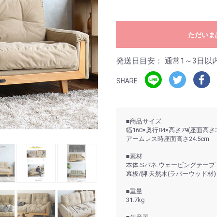
ただいま
発送日目安：
通常1～3日以
SHARE
■商品サイズ
幅160×奥行84×高さ79(座面高さ3
アームレス時座面高さ24.5cm
■素材
本体:Sバネ.ウェービングテープ.
幕板/脚:天然木(ラバーウッド材)
■重量
31.7kg