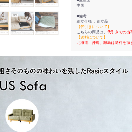
■生産国
中国
■備考
組立仕様 ：組立品
【代引きについて】
こちらの商品は、
代引きでの出
【送料について】
北海道、沖縄、離島は送料を頂