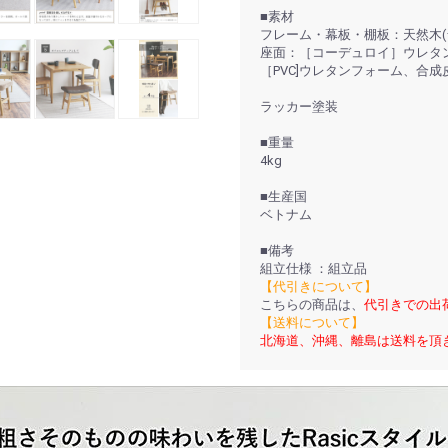
■素材
フレーム・幕板・棚板：天然木(
座面：［コーデュロイ］ウレタン
［PVC]ウレタンフォーム、合成皮革
ラッカー塗装
■重量
4kg
■生産国
ベトナム
■備考
組立仕様 ：組立品
【代引きについて】
こちらの商品は、
代引きでの出
【送料について】
北海道、沖縄、離島は送料を頂