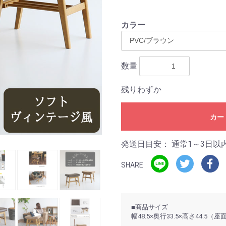
カラー
数量
残りわずか
カー
発送日目安：
通常1～3日以
SHARE
■商品サイズ
幅48.5×奥行33.5×高さ44.5（座