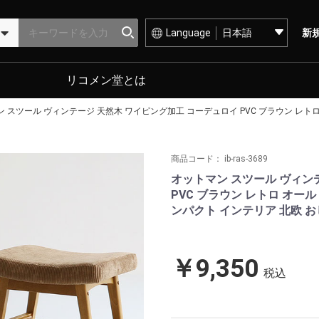
Language
新
リコメン堂とは
 スツール ヴィンテージ 天然木 ワイピング加工 コーデュロイ PVC ブラウン レトロ
商品コード：
ib-ras-3689
オットマン スツール ヴィン
PVC ブラウン レトロ オール
ンパクト インテリア 北欧 お
￥9,350
税込