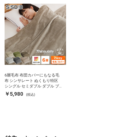
用掛け布団 掛ふとん 暖かさ羽毛
の約2倍 thinsulate
6層毛布 布団カバーにもなる毛
布 シンサレート ぬくもり特区
シングル セミダブル ダブル ブ
ランケット 掛け布団カバー フラ
￥5,980
(税込)
ンネル 保温 蓄熱 吸湿 発熱 断熱
軽い 冬用掛け布団 冬用 布団 洗
える