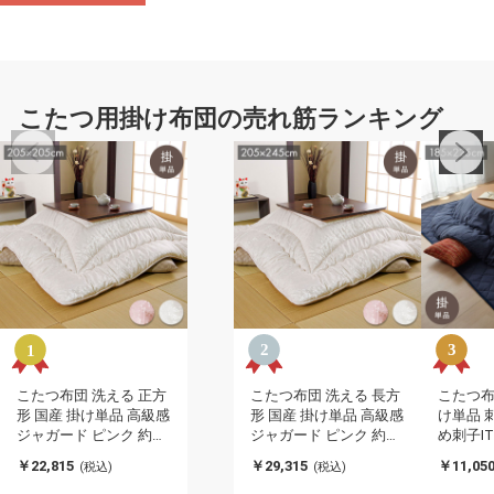
こたつ用掛け布団の売れ筋ランキング
こたつ布団 洗える 正方
こたつ布団 洗える 長方
こたつ布
形 国産 掛け単品 高級感
形 国産 掛け単品 高級感
け単品 
ジャガード ピンク 約
ジャガード ピンク 約
め刺子I
205×205cm 沙羅(代引不
205×245cm 沙羅(代引不
185×2
￥22,815
￥29,315
￥11,05
(税込)
(税込)
可)
可)
タイプ)