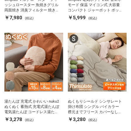
ッシュロースター 魚焼きグリル
モード 保温 マイコン式 大容量
両面焼き 消臭フィルター 焼き魚
コンパクト ジャーポット ポット
両面ヒーター タイマー付き SP-
カルキ抜き 空焚き防止 温度調節
￥7,980
￥5,999
(税込)
(税込)
FRS01 マットブラック シンプラ
軽量 SP-PD22 シンプラス
ス
湯たんぽ 充電式 かわいい nuku2
ぬくもりシールド シンサレート
ぬくぬく 蓄熱式 充電式湯たんぽ
掛け布団 シングル バイカラー
電気湯たんぽ コードレス湯たん
襟元までフリース カバーなしで
ぽ エコ 節電 節約 省エネ 充電式
使える 軽い 丸洗い 断熱 保温 抗
￥3,278
￥3,280
(税込)
(税込)
エコ電気あんか EWT-2143 スリ
菌防臭 洗える 防ダニ 軽量 ホコ
ーアップ
リが出にくい 低ホル 暖かい 冬