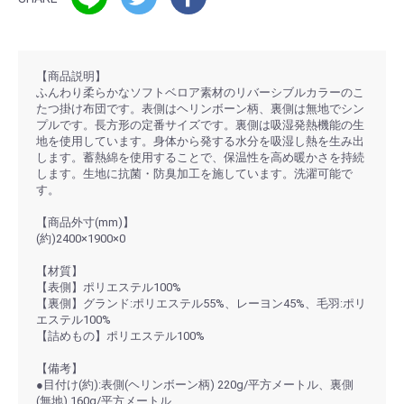
【商品説明】
ふんわり柔らかなソフトベロア素材のリバーシブルカラーのこ
たつ掛け布団です。表側はヘリンボーン柄、裏側は無地でシン
プルです。長方形の定番サイズです。裏側は吸湿発熱機能の生
地を使用しています。身体から発する水分を吸湿し熱を生み出
します。蓄熱綿を使用することで、保温性を高め暖かさを持続
します。生地に抗菌・防臭加工を施しています。洗濯可能で
す。
【商品外寸(mm)】
(約)2400×1900×0
【材質】
【表側】ポリエステル100%
【裏側】グランド:ポリエステル55%、レーヨン45%、毛羽:ポリ
エステル100%
【詰めもの】ポリエステル100%
【備考】
●目付け(約):表側(ヘリンボーン柄) 220g/平方メートル、裏側
(無地) 160g/平方メートル