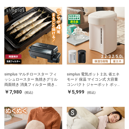
simplus マルチロースター フィ
simplus 電気ポット 2.2L 省エネ
ッシュロースター 魚焼きグリル
モード 保温 マイコン式 大容量
両面焼き 消臭フィルター 焼き魚
コンパクト ジャーポット ポット
両面ヒーター タイマー付き SP-
カルキ抜き 空焚き防止 温度調節
￥7,980
￥5,999
(税込)
(税込)
FRS01 マットブラック シンプラ
軽量 SP-PD22 シンプラス
ス