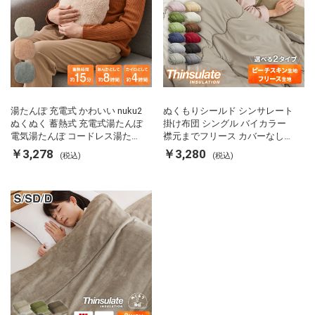
湯たんぽ 充電式 かわいい nuku2
ぬくもりシールド シンサレート
ぬくぬく 蓄熱式 充電式湯たんぽ
掛け布団 シングル バイカラー
電気湯たんぽ コードレス湯たん
襟元までフリース カバーなしで
ぽ エコ 節電 節約 省エネ 充電式
使える 軽い 丸洗い 断熱 保温 抗
￥3,278
￥3,280
(税込)
(税込)
エコ電気あんか EWT-2143 スリ
菌防臭 洗える 防ダニ 軽量 ホコ
ーアップ
リが出にくい 低ホル 暖かい 冬
用掛け布団 掛ふとん 暖かさ羽毛
の約2倍 thinsulate