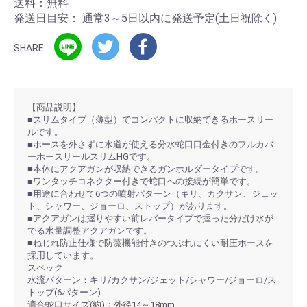
送料：無料
発送日目安：
通常3～5日以内に発送予定(土日祝除く)
SHARE
【商品説明】
■スリムタイプ（薄型）でコンパクトに収納できるホースリー
ルです。
■ホースを外さずに水道が使える分水蛇口口金付きのフルカバ
ーホースリールスリムHGです。
■本体にアクアガンが収納できるガンホルダータイプです。
■ワンタッチコネクター付きで蛇口への接続が簡単です。
■用途に合わせて6つの噴射パターン（キリ、カクサン、ジェッ
ト、シャワー、ジョーロ、ストップ）があります。
■アクアガンは握りやすい前レバータイプで握った分だけ水が
でる水量調整アクアガンです。
■ねじれ防止仕様で防藻機能付きのつぶれにくい耐圧ホースを
採用しています。
スペック
水流パターン：キリ/カクサン/ジェット/シャワー/ジョーロ/ス
トップ(6パターン)
適合蛇口サイズ(約)：外径14～18mm