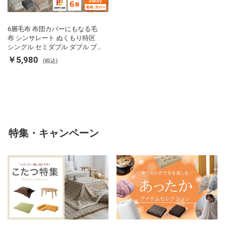
6層毛布 布団カバーにもなる毛
布 シンサレート ぬくもり特区
シングル セミダブル ダブル ブ
ランケット 掛け布団カバー フラ
￥5,980
(税込)
ンネル 保温 蓄熱 吸湿 発熱 断熱
軽い 冬用掛け布団 冬用 布団 洗
える
特集・キャンペーン