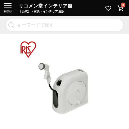
リコメン堂インテリア館
0
【公式】 - 家具・インテリア通販