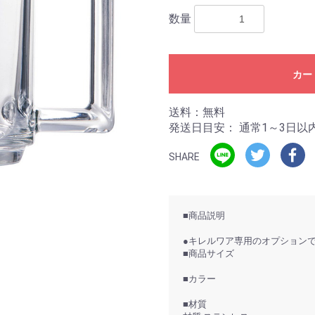
数量
カー
送料：無料
発送日目安：
通常1～3日以
SHARE
■商品説明
●キレルワア専用のオプション
■商品サイズ
■カラー
■材質