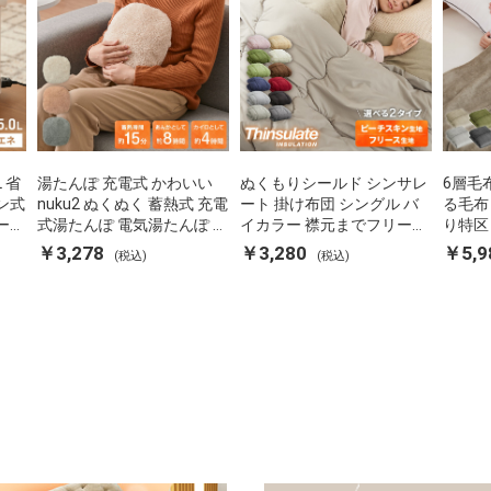
L 省
湯たんぽ 充電式 かわいい
ぬくもりシールド シンサレ
6層毛
ン式
nuku2 ぬくぬく 蓄熱式 充電
ート 掛け布団 シングル バ
る毛布
ーポ
式湯たんぽ 電気湯たんぽ コ
イカラー 襟元までフリース
り特区
 空
ードレス湯たんぽ エコ 節電
カバーなしで使える 軽い 丸
ダブル
￥3,278
￥3,280
￥5,9
(税込)
(税込)
P-
節約 省エネ 充電式エコ電気
洗い 断熱 保温 抗菌防臭 洗
団カバ
あんか EWT-2143 スリーア
える 防ダニ 軽量 ホコリが
蓄熱 吸
ップ
出にくい 低ホル 暖かい 冬
用掛け
用掛け布団 掛ふとん 暖かさ
る
羽毛の約2倍 thinsulate