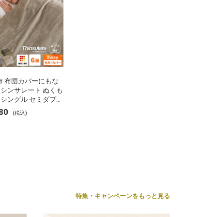
布 布団カバーにもな
 シンサレート ぬくも
 シングル セミダブル
 ブランケット 掛け布
80
(税込)
ー フランネル 保温
湿 発熱 断熱 軽い 冬
布団 冬用 布団 洗え
特集・キャンペーンをもっと見る