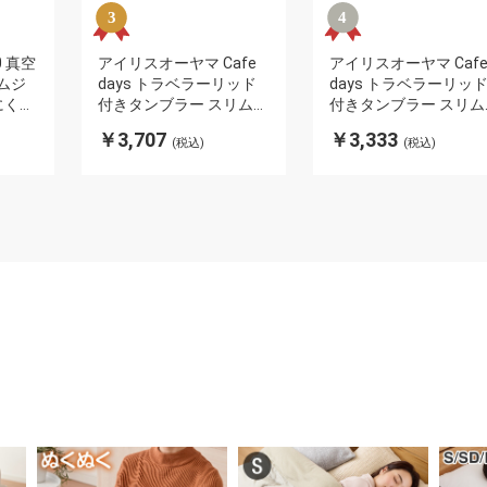
0 真空
アイリスオーヤマ Cafe
アイリスオーヤマ Caf
マムジ
days トラベラーリッド
days トラベラーリッ
にくい
付きタンブラー スリムタ
付きタンブラー スリム
二重構
イプ NCD-TLT470 ブラッ
イプ NCD-TLT350 ブ
￥3,707
￥3,333
(税込)
(税込)
ク IRIS OHYAMA(代引不
ク IRIS OHYAMA(代引
可)
可)