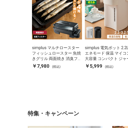
simplus マルチロースター
simplus 電気ポット 2.2
フィッシュロースター 魚焼
エネモード 保温 マイコ
きグリル 両面焼き 消臭フィ
大容量 コンパクト ジャ
ルター 焼き魚 両面ヒーター
ット ポット カルキ抜き
￥7,980
￥5,999
(税込)
(税込)
タイマー付き SP-FRS01 マ
焚き防止 温度調節 軽量 S
ットブラック シンプラス
PD22 シンプラス
特集・キャンペーン