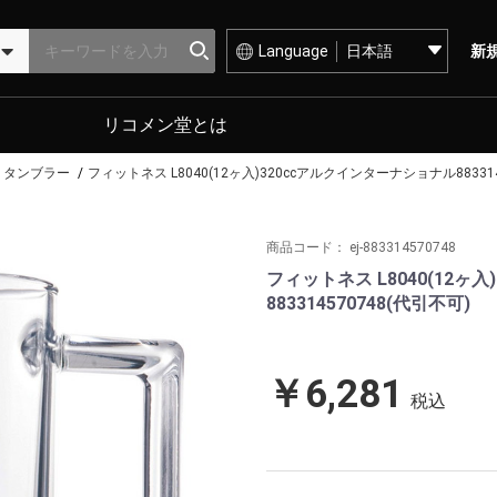
Language
新
リコメン堂とは
・タンブラー
フィットネス L8040(12ヶ入)320ccアルクインターナショナル883314
商品コード：
ej-883314570748
フィットネス L8040(12ヶ
883314570748(代引不可)
￥6,281
税込