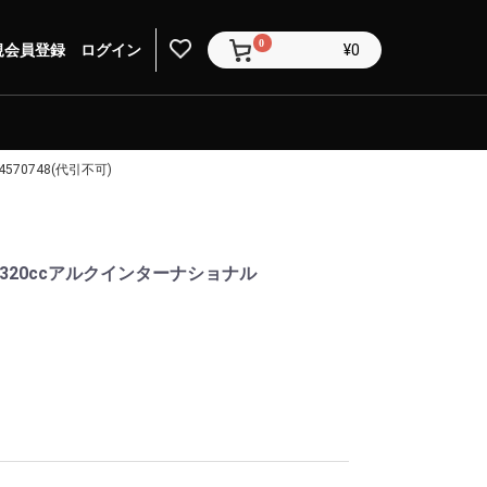
0
規会員登録
ログイン
¥0
570748(代引不可)
入)320ccアルクインターナショナル