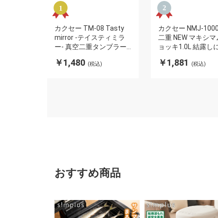
カクセー TM-08 Tasty
カクセー NMJ-100
mirror -テイスティミラ
二重 NEW マキシ
ー- 真空二重タンブラー
ョッキ1.0L 結露し
450ml エッジミラー仕上
手が濡れない 真空
￥1,480
￥1,881
(税込)
(税込)
げ(代引不可)
造(代引不可)
おすすめ商品