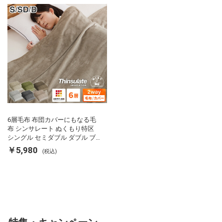
用掛け布団 掛ふとん 暖かさ羽毛
の約2倍 thinsulate
6層毛布 布団カバーにもなる毛
布 シンサレート ぬくもり特区
シングル セミダブル ダブル ブ
ランケット 掛け布団カバー フラ
￥5,980
(税込)
ンネル 保温 蓄熱 吸湿 発熱 断熱
軽い 冬用掛け布団 冬用 布団 洗
える