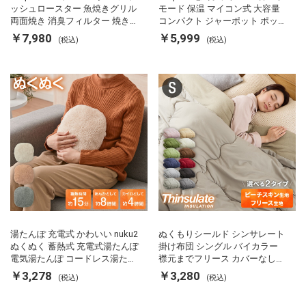
ッシュロースター 魚焼きグリル
モード 保温 マイコン式 大容量
両面焼き 消臭フィルター 焼き魚
コンパクト ジャーポット ポット
両面ヒーター タイマー付き SP-
カルキ抜き 空焚き防止 温度調節
￥7,980
￥5,999
(税込)
(税込)
FRS01 マットブラック シンプラ
軽量 SP-PD22 シンプラス
ス
湯たんぽ 充電式 かわいい nuku2
ぬくもりシールド シンサレート
ぬくぬく 蓄熱式 充電式湯たんぽ
掛け布団 シングル バイカラー
電気湯たんぽ コードレス湯たん
襟元までフリース カバーなしで
ぽ エコ 節電 節約 省エネ 充電式
使える 軽い 丸洗い 断熱 保温 抗
￥3,278
￥3,280
(税込)
(税込)
エコ電気あんか EWT-2143 スリ
菌防臭 洗える 防ダニ 軽量 ホコ
ーアップ
リが出にくい 低ホル 暖かい 冬