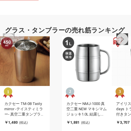
グラス・タンブラーの売れ筋ランキング
カクセー TM-08 Tasty
カクセー NMJ-1000 真
アイリス
mirror -テイスティミラ
空二重 NEW マキシマム
days
ー- 真空二重タンブラー
ジョッキ1.0L 結露しに
付きタン
450ml エッジミラー仕
くい 手が濡れない 真空
タイプ NC
￥1,480
￥1,881
￥3,707
(税込)
(税込)
上げ(代引不可)
二重構造(代引不可)
ラック IR
引不可)