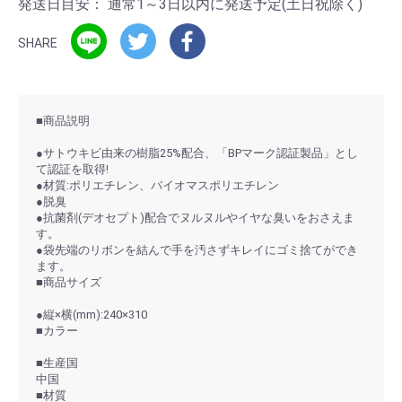
発送日目安：
通常1～3日以内に発送予定(土日祝除く)
SHARE
■商品説明
●サトウキビ由来の樹脂25%配合、「BPマーク認証製品」とし
て認証を取得!
●材質:ポリエチレン、バイオマスポリエチレン
●脱臭
●抗菌剤(デオセプト)配合でヌルヌルやイヤな臭いをおさえま
す。
●袋先端のリボンを結んで手を汚さずキレイにゴミ捨てができ
ます。
■商品サイズ
●縦×横(mm):240×310
■カラー
■生産国
中国
■材質