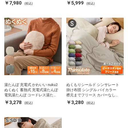
両面ヒーター タイマー付き SP-
カルキ抜き 空焚き防止 温度調節
￥7,980
￥5,999
(税込)
(税込)
FRS01 マットブラック シンプラ
軽量 SP-PD22 シンプラス
ス
湯たんぽ 充電式 かわいい nuku2
ぬくもりシールド シンサレート
ぬくぬく 蓄熱式 充電式湯たんぽ
掛け布団 シングル バイカラー
電気湯たんぽ コードレス湯たん
襟元までフリース カバーなしで
ぽ エコ 節電 節約 省エネ 充電式
使える 軽い 丸洗い 断熱 保温 抗
￥3,278
￥3,280
(税込)
(税込)
エコ電気あんか EWT-2143 スリ
菌防臭 洗える 防ダニ 軽量 ホコ
ーアップ
リが出にくい 低ホル 暖かい 冬
用掛け布団 掛ふとん 暖かさ羽毛
の約2倍 thinsulate