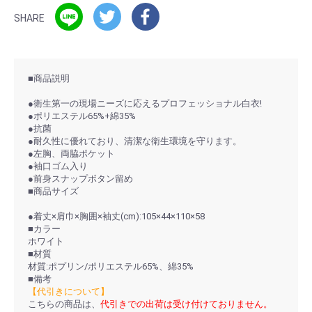
SHARE
■商品説明
●衛生第一の現場ニーズに応えるプロフェッショナル白衣!
●ポリエステル65%+綿35%
●抗菌
●耐久性に優れており、清潔な衛生環境を守ります。
●左胸、両脇ポケット
●袖口ゴム入り
●前身スナップボタン留め
■商品サイズ
●着丈×肩巾×胸囲×袖丈(cm):105×44×110×58
■カラー
ホワイト
■材質
材質:ポプリン/ポリエステル65%、綿35%
■備考
【代引きについて】
こちらの商品は、
代引きでの出荷は受け付けておりません。