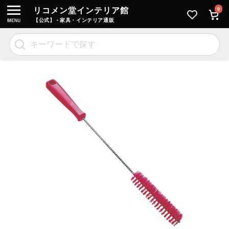
リコメン堂インテリア館
0
【公式】 - 家具・インテリア通販