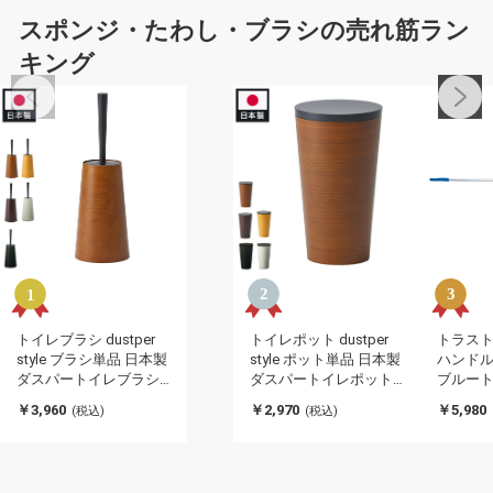
スポンジ・たわし・ブラシの売れ筋ラン
キング
トイレブラシ dustper
トイレポット dustper
トラスト
style ブラシ単品 日本製
style ポット単品 日本製
ハンドル 1
ダスパートイレブラシ
ダスパートイレポット
ブルー
木目調デザイン 国産 お
木目調デザイン 国産 お
697016
￥3,960
￥2,970
￥5,980
(税込)
(税込)
しゃれ インテリア イン
しゃれ インテリア イン
可)
プル 新生活 トイレ 掃除
プル 新生活 トイレ 掃除
用品 コンパクト 省スペ
用品 コンパクト 省スペ
ース ブラシ プレゼント
ース ポット プレゼント