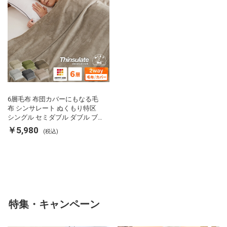
6層毛布 布団カバーにもなる毛
布 シンサレート ぬくもり特区
シングル セミダブル ダブル ブ
ランケット 掛け布団カバー フラ
￥5,980
(税込)
ンネル 保温 蓄熱 吸湿 発熱 断熱
軽い 冬用掛け布団 冬用 布団 洗
える
特集・キャンペーン