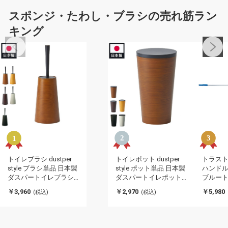
スポンジ・たわし・ブラシの売れ筋ラン
キング
トイレブラシ dustper
トイレポット dustper
トラスト
style ブラシ単品 日本製
style ポット単品 日本製
ハンドル 1
ダスパートイレブラシ
ダスパートイレポット
ブルー
木目調デザイン 国産 お
木目調デザイン 国産 お
697016
￥3,960
￥2,970
￥5,980
(税込)
(税込)
しゃれ インテリア イン
しゃれ インテリア イン
可)
プル 新生活 トイレ 掃除
プル 新生活 トイレ 掃除
用品 コンパクト 省スペ
用品 コンパクト 省スペ
ース ブラシ プレゼント
ース ポット プレゼント