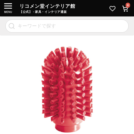
リコメン堂インテリア館
0
【公式】 - 家具・インテリア通販