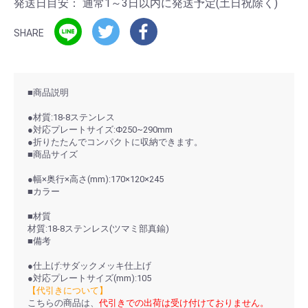
発送日目安：
通常1～3日以内に発送予定(土日祝除く)
SHARE
■商品説明
●材質:18-8ステンレス
●対応プレートサイズ:Φ250~290mm
●折りたたんでコンパクトに収納できます。
■商品サイズ
●幅×奥行×高さ(mm):170×120×245
■カラー
■材質
材質:18-8ステンレス(ツマミ部真鍮)
■備考
●仕上げ:サダックメッキ仕上げ
●対応プレートサイズ(mm):105
【代引きについて】
こちらの商品は、
代引きでの出荷は受け付けておりません。