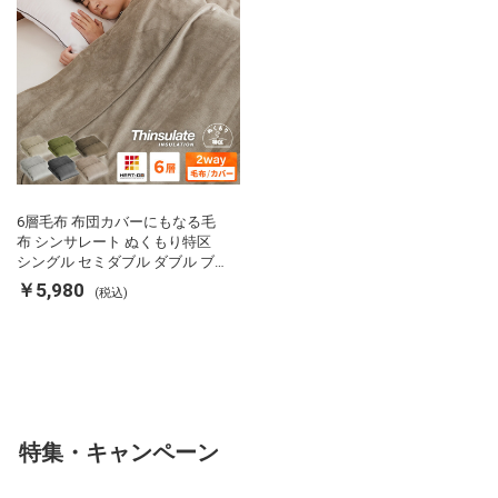
6層毛布 布団カバーにもなる毛
布 シンサレート ぬくもり特区
シングル セミダブル ダブル ブ
ランケット 掛け布団カバー フラ
￥5,980
(税込)
ンネル 保温 蓄熱 吸湿 発熱 断熱
軽い 冬用掛け布団 冬用 布団 洗
える
特集・キャンペーン