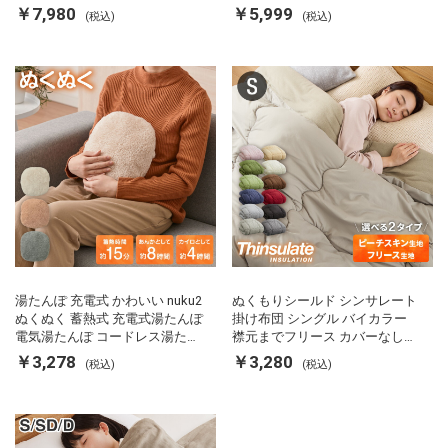
両面ヒーター タイマー付き SP-
カルキ抜き 空焚き防止 温度調節
￥7,980
￥5,999
(税込)
(税込)
FRS01 マットブラック シンプラ
軽量 SP-PD22 シンプラス
ス
湯たんぽ 充電式 かわいい nuku2
ぬくもりシールド シンサレート
ぬくぬく 蓄熱式 充電式湯たんぽ
掛け布団 シングル バイカラー
電気湯たんぽ コードレス湯たん
襟元までフリース カバーなしで
ぽ エコ 節電 節約 省エネ 充電式
使える 軽い 丸洗い 断熱 保温 抗
￥3,278
￥3,280
(税込)
(税込)
エコ電気あんか EWT-2143 スリ
菌防臭 洗える 防ダニ 軽量 ホコ
ーアップ
リが出にくい 低ホル 暖かい 冬
用掛け布団 掛ふとん 暖かさ羽毛
の約2倍 thinsulate