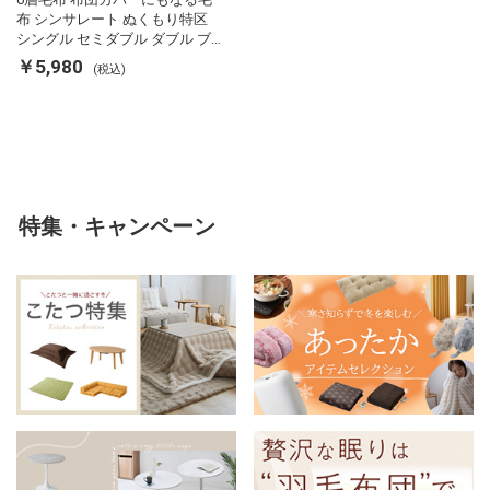
布 シンサレート ぬくもり特区
シングル セミダブル ダブル ブ
ランケット 掛け布団カバー フラ
￥5,980
(税込)
ンネル 保温 蓄熱 吸湿 発熱 断熱
軽い 冬用掛け布団 冬用 布団 洗
える
特集・キャンペーン