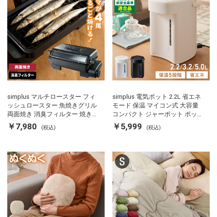
simplus マルチロースター フィ
simplus 電気ポット 2.2L 省エネ
ッシュロースター 魚焼きグリル
モード 保温 マイコン式 大容量
両面焼き 消臭フィルター 焼き魚
コンパクト ジャーポット ポット
両面ヒーター タイマー付き SP-
カルキ抜き 空焚き防止 温度調節
￥7,980
￥5,999
(税込)
(税込)
FRS01 マットブラック シンプラ
軽量 SP-PD22 シンプラス
ス