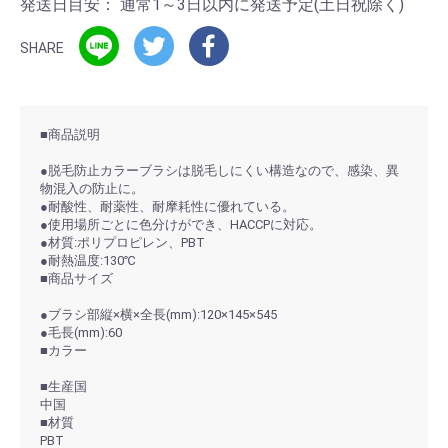
発送日目安：
通常1～3日以内に発送予定(土日祝除く)
SHARE
■商品説明
●脱毛防止カラーブラシは脱毛しにくい構造なので、感染、異
物混入の防止に。
●耐酸性、耐薬性、耐摩耗性に優れている。
●使用場所ごとに色分けができ、HACCPに対応。
●材質:ポリプロピレン、PBT
●耐熱温度:130℃
■商品サイズ
●ブラシ部縦×横×全長(mm):120×145×545
●毛長(mm):60
■カラー
■生産国
中国
■材質
PBT