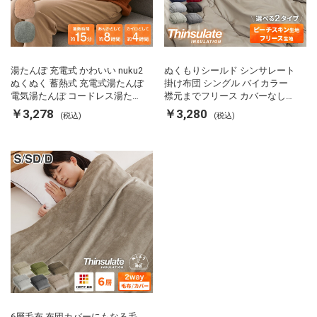
湯たんぽ 充電式 かわいい nuku2
ぬくもりシールド シンサレート
ぬくぬく 蓄熱式 充電式湯たんぽ
掛け布団 シングル バイカラー
電気湯たんぽ コードレス湯たん
襟元までフリース カバーなしで
ぽ エコ 節電 節約 省エネ 充電式
使える 軽い 丸洗い 断熱 保温 抗
￥3,278
￥3,280
(税込)
(税込)
エコ電気あんか EWT-2143 スリ
菌防臭 洗える 防ダニ 軽量 ホコ
ーアップ
リが出にくい 低ホル 暖かい 冬
用掛け布団 掛ふとん 暖かさ羽毛
の約2倍 thinsulate
6層毛布 布団カバーにもなる毛