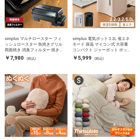
simplus マルチロースター フィ
simplus 電気ポット 2.2L 省エネ
ッシュロースター 魚焼きグリル
モード 保温 マイコン式 大容量
両面焼き 消臭フィルター 焼き魚
コンパクト ジャーポット ポット
両面ヒーター タイマー付き SP-
カルキ抜き 空焚き防止 温度調節
￥7,980
￥5,999
(税込)
(税込)
FRS01 マットブラック シンプラ
軽量 SP-PD22 シンプラス
ス