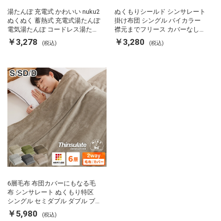
湯たんぽ 充電式 かわいい nuku2
ぬくもりシールド シンサレート
ぬくぬく 蓄熱式 充電式湯たんぽ
掛け布団 シングル バイカラー
電気湯たんぽ コードレス湯たん
襟元までフリース カバーなしで
ぽ エコ 節電 節約 省エネ 充電式
使える 軽い 丸洗い 断熱 保温 抗
￥3,278
￥3,280
(税込)
(税込)
エコ電気あんか EWT-2143 スリ
菌防臭 洗える 防ダニ 軽量 ホコ
ーアップ
リが出にくい 低ホル 暖かい 冬
用掛け布団 掛ふとん 暖かさ羽毛
の約2倍 thinsulate
6層毛布 布団カバーにもなる毛
布 シンサレート ぬくもり特区
シングル セミダブル ダブル ブ
ランケット 掛け布団カバー フラ
￥5,980
(税込)
ンネル 保温 蓄熱 吸湿 発熱 断熱