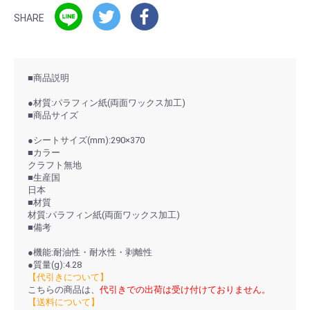
SHARE
■商品説明
●材質:パラフィン紙(両面ワックス加工)
■商品サイズ
●シートサイズ(mm):290×370
■カラー
クラフト無地
■生産国
日本
■材質
材質:パラフィン紙(両面ワックス加工)
■備考
●機能:耐油性・耐水性・剥離性
●質量(g):4.28
【代引きについて】
こちらの商品は、
代引きでの出荷は受け付けておりません。
【送料について】