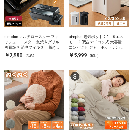
simplus マルチロースター フィ
simplus 電気ポット 2.2L 省エネ
ッシュロースター 魚焼きグリル
モード 保温 マイコン式 大容量
両面焼き 消臭フィルター 焼き魚
コンパクト ジャーポット ポット
両面ヒーター タイマー付き SP-
カルキ抜き 空焚き防止 温度調節
￥7,980
￥5,999
(税込)
(税込)
FRS01 マットブラック シンプラ
軽量 SP-PD22 シンプラス
ス