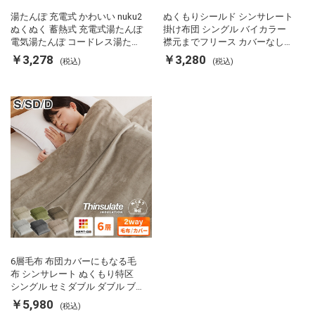
湯たんぽ 充電式 かわいい nuku2
ぬくもりシールド シンサレート
ぬくぬく 蓄熱式 充電式湯たんぽ
掛け布団 シングル バイカラー
電気湯たんぽ コードレス湯たん
襟元までフリース カバーなしで
ぽ エコ 節電 節約 省エネ 充電式
使える 軽い 丸洗い 断熱 保温 抗
￥3,278
￥3,280
(税込)
(税込)
エコ電気あんか EWT-2143 スリ
菌防臭 洗える 防ダニ 軽量 ホコ
ーアップ
リが出にくい 低ホル 暖かい 冬
用掛け布団 掛ふとん 暖かさ羽毛
の約2倍 thinsulate
6層毛布 布団カバーにもなる毛
布 シンサレート ぬくもり特区
シングル セミダブル ダブル ブ
ランケット 掛け布団カバー フラ
￥5,980
(税込)
ンネル 保温 蓄熱 吸湿 発熱 断熱