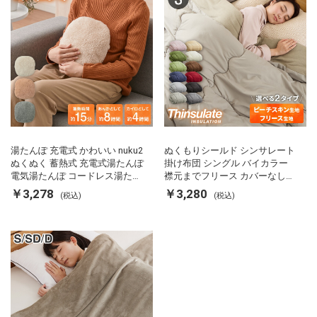
湯たんぽ 充電式 かわいい nuku2
ぬくもりシールド シンサレート
ぬくぬく 蓄熱式 充電式湯たんぽ
掛け布団 シングル バイカラー
電気湯たんぽ コードレス湯たん
襟元までフリース カバーなしで
ぽ エコ 節電 節約 省エネ 充電式
使える 軽い 丸洗い 断熱 保温 抗
￥3,278
￥3,280
(税込)
(税込)
エコ電気あんか EWT-2143 スリ
菌防臭 洗える 防ダニ 軽量 ホコ
ーアップ
リが出にくい 低ホル 暖かい 冬
用掛け布団 掛ふとん 暖かさ羽毛
の約2倍 thinsulate