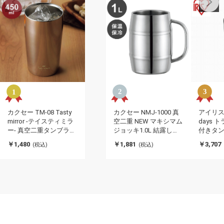
カクセー TM-08 Tasty
カクセー NMJ-1000 真
アイリス
mirror -テイスティミラ
空二重 NEW マキシマム
days
ー- 真空二重タンブラー
ジョッキ1.0L 結露しに
付きタン
450ml エッジミラー仕
くい 手が濡れない 真空
タイプ NC
￥1,480
￥1,881
￥3,707
(税込)
(税込)
上げ(代引不可)
二重構造(代引不可)
ラック IR
引不可)