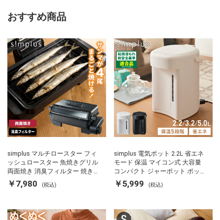
おすすめ商品
simplus マルチロースター フィ
simplus 電気ポット 2.2L 省エネ
ッシュロースター 魚焼きグリル
モード 保温 マイコン式 大容量
両面焼き 消臭フィルター 焼き魚
コンパクト ジャーポット ポット
両面ヒーター タイマー付き SP-
カルキ抜き 空焚き防止 温度調節
￥7,980
￥5,999
(税込)
(税込)
FRS01 マットブラック シンプラ
軽量 SP-PD22 シンプラス
ス