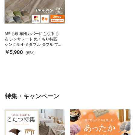
6層毛布 布団カバーにもなる毛
布 シンサレート ぬくもり特区
シングル セミダブル ダブル ブ
ランケット 掛け布団カバー フラ
￥5,980
(税込)
ンネル 保温 蓄熱 吸湿 発熱 断熱
軽い 冬用掛け布団 冬用 布団 洗
える
特集・キャンペーン