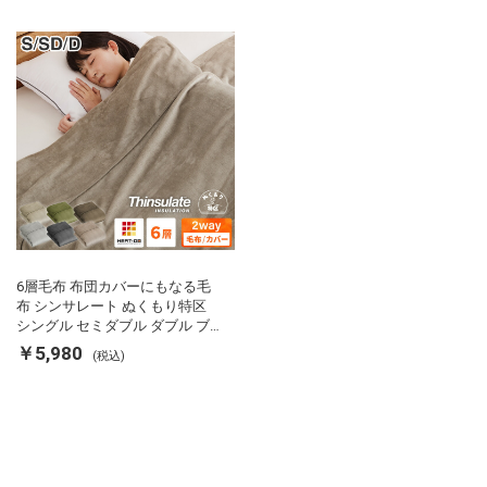
ーアップ
リが出にくい 低ホル 暖かい 冬
用掛け布団 掛ふとん 暖かさ羽毛
の約2倍 thinsulate
6層毛布 布団カバーにもなる毛
布 シンサレート ぬくもり特区
シングル セミダブル ダブル ブ
ランケット 掛け布団カバー フラ
￥5,980
(税込)
ンネル 保温 蓄熱 吸湿 発熱 断熱
軽い 冬用掛け布団 冬用 布団 洗
える