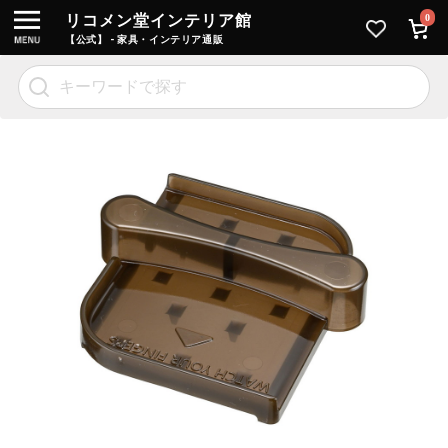
リコメン堂インテリア館
0
【公式】 - 家具・インテリア通販