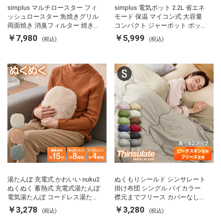
simplus マルチロースター フィ
simplus 電気ポット 2.2L 省エネ
ッシュロースター 魚焼きグリル
モード 保温 マイコン式 大容量
両面焼き 消臭フィルター 焼き魚
コンパクト ジャーポット ポット
両面ヒーター タイマー付き SP-
カルキ抜き 空焚き防止 温度調節
￥7,980
￥5,999
(税込)
(税込)
FRS01 マットブラック シンプラ
軽量 SP-PD22 シンプラス
ス
湯たんぽ 充電式 かわいい nuku2
ぬくもりシールド シンサレート
ぬくぬく 蓄熱式 充電式湯たんぽ
掛け布団 シングル バイカラー
電気湯たんぽ コードレス湯たん
襟元までフリース カバーなしで
ぽ エコ 節電 節約 省エネ 充電式
使える 軽い 丸洗い 断熱 保温 抗
￥3,278
￥3,280
(税込)
(税込)
エコ電気あんか EWT-2143 スリ
菌防臭 洗える 防ダニ 軽量 ホコ