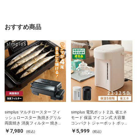
おすすめ商品
simplus マルチロースター フィ
simplus 電気ポット 2.2L 省エネ
ッシュロースター 魚焼きグリル
モード 保温 マイコン式 大容量
両面焼き 消臭フィルター 焼き魚
コンパクト ジャーポット ポット
両面ヒーター タイマー付き SP-
カルキ抜き 空焚き防止 温度調節
￥7,980
￥5,999
(税込)
(税込)
FRS01 マットブラック シンプラ
軽量 SP-PD22 シンプラス