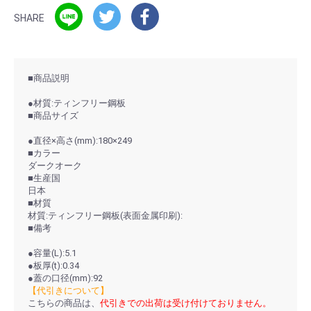
SHARE
■商品説明
●材質:ティンフリー鋼板
■商品サイズ
●直径×高さ(mm):180×249
■カラー
ダークオーク
■生産国
日本
■材質
材質:ティンフリー鋼板(表面金属印刷):
■備考
●容量(L):5.1
●板厚(t):0.34
●蓋の口径(mm):92
【代引きについて】
こちらの商品は、
代引きでの出荷は受け付けておりません。