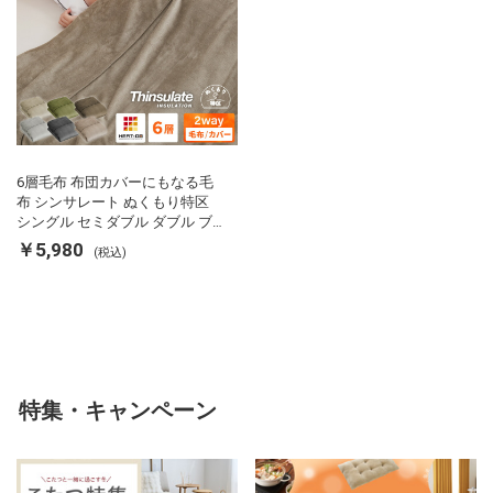
6層毛布 布団カバーにもなる毛
布 シンサレート ぬくもり特区
シングル セミダブル ダブル ブ
ランケット 掛け布団カバー フラ
￥5,980
(税込)
ンネル 保温 蓄熱 吸湿 発熱 断熱
軽い 冬用掛け布団 冬用 布団 洗
える
特集・キャンペーン