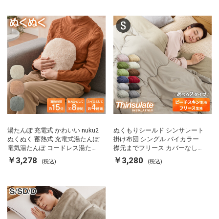
ス
湯たんぽ 充電式 かわいい nuku2
ぬくもりシールド シンサレート
ぬくぬく 蓄熱式 充電式湯たんぽ
掛け布団 シングル バイカラー
電気湯たんぽ コードレス湯たん
襟元までフリース カバーなしで
ぽ エコ 節電 節約 省エネ 充電式
使える 軽い 丸洗い 断熱 保温 抗
￥3,278
￥3,280
(税込)
(税込)
エコ電気あんか EWT-2143 スリ
菌防臭 洗える 防ダニ 軽量 ホコ
ーアップ
リが出にくい 低ホル 暖かい 冬
用掛け布団 掛ふとん 暖かさ羽毛
の約2倍 thinsulate