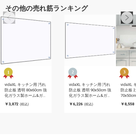
その他の売れ筋ランキング
vidaXL キッチン用 汚れ
vidaXL キッチン用 汚れ
vidaX
防止板 透明 80x60cm 強
防止板 透明 90x50cm 強
防止板 2
化ガラス製ホーム&ガー
化ガラス製ホーム&ガー
70x50
デン キッチン&ダイニ
デン キッチン&ダイニ
ホーム&
￥3,872
￥6,226
￥8,558
(税込)
(税込)
ング キッチンツール&
ング キッチンツール&
チン&ダ
調理器具(代引不可)
調理器具(代引不可)
チンツー
(代引不可