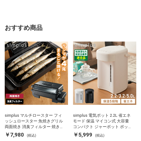
おすすめ商品
simplus マルチロースター フィ
simplus 電気ポット 2.2L 省エネ
ッシュロースター 魚焼きグリル
モード 保温 マイコン式 大容量
両面焼き 消臭フィルター 焼き魚
コンパクト ジャーポット ポット
両面ヒーター タイマー付き SP-
カルキ抜き 空焚き防止 温度調節
￥7,980
￥5,999
(税込)
(税込)
FRS01 マットブラック シンプラ
軽量 SP-PD22 シンプラス