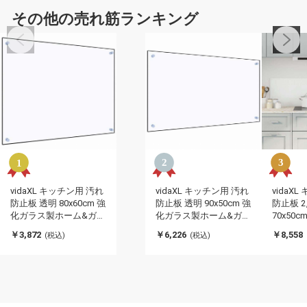
その他の売れ筋ランキング
vidaXL キッチン用 汚れ
vidaXL キッチン用 汚れ
vidaX
防止板 透明 80x60cm 強
防止板 透明 90x50cm 強
防止板 2
化ガラス製ホーム&ガー
化ガラス製ホーム&ガー
70x50
デン キッチン&ダイニ
デン キッチン&ダイニ
ホーム&
￥3,872
￥6,226
￥8,558
(税込)
(税込)
ング キッチンツール&
ング キッチンツール&
チン&ダ
調理器具(代引不可)
調理器具(代引不可)
チンツー
(代引不可