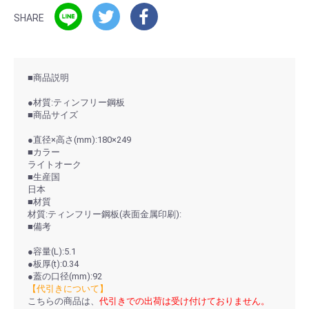
SHARE
■商品説明
●材質:ティンフリー鋼板
■商品サイズ
●直径×高さ(mm):180×249
■カラー
ライトオーク
■生産国
日本
■材質
材質:ティンフリー鋼板(表面金属印刷):
■備考
●容量(L):5.1
●板厚(t):0.34
●蓋の口径(mm):92
【代引きについて】
こちらの商品は、
代引きでの出荷は受け付けておりません。