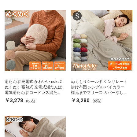
ス
湯たんぽ 充電式 かわいい nuku2
ぬくもりシールド シンサレート
ぬくぬく 蓄熱式 充電式湯たんぽ
掛け布団 シングル バイカラー
電気湯たんぽ コードレス湯たん
襟元までフリース カバーなしで
ぽ エコ 節電 節約 省エネ 充電式
使える 軽い 丸洗い 断熱 保温 抗
￥3,278
￥3,280
(税込)
(税込)
エコ電気あんか EWT-2143 スリ
菌防臭 洗える 防ダニ 軽量 ホコ
ーアップ
リが出にくい 低ホル 暖かい 冬
用掛け布団 掛ふとん 暖かさ羽毛
の約2倍 thinsulate