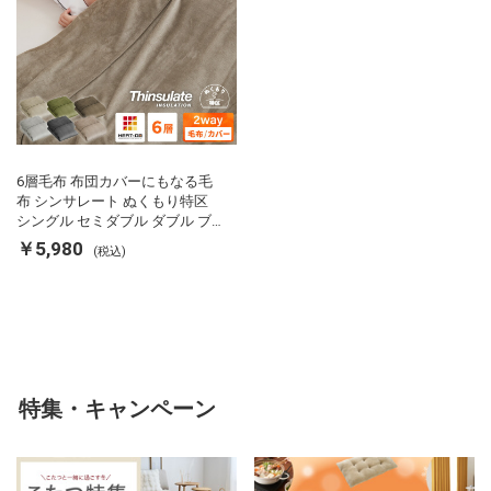
6層毛布 布団カバーにもなる毛
布 シンサレート ぬくもり特区
シングル セミダブル ダブル ブ
ランケット 掛け布団カバー フラ
￥5,980
(税込)
ンネル 保温 蓄熱 吸湿 発熱 断熱
軽い 冬用掛け布団 冬用 布団 洗
える
特集・キャンペーン