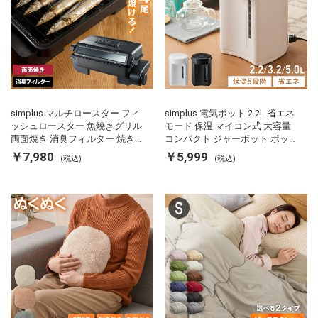
simplus マルチロースター フィ
simplus 電気ポット 2.2L 省エネ
ッシュロースター 魚焼きグリル
モード 保温 マイコン式 大容量
両面焼き 消臭フィルター 焼き魚
コンパクト ジャーポット ポット
両面ヒーター タイマー付き SP-
カルキ抜き 空焚き防止 温度調節
￥7,980
￥5,999
(税込)
(税込)
FRS01 マットブラック シンプラ
軽量 SP-PD22 シンプラス
ス