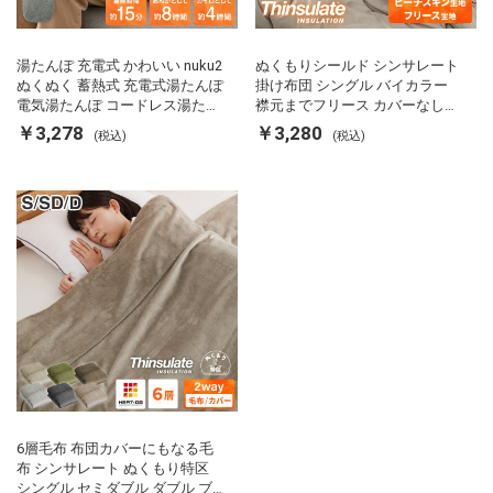
湯たんぽ 充電式 かわいい nuku2
ぬくもりシールド シンサレート
ぬくぬく 蓄熱式 充電式湯たんぽ
掛け布団 シングル バイカラー
電気湯たんぽ コードレス湯たん
襟元までフリース カバーなしで
ぽ エコ 節電 節約 省エネ 充電式
使える 軽い 丸洗い 断熱 保温 抗
￥3,278
￥3,280
(税込)
(税込)
エコ電気あんか EWT-2143 スリ
菌防臭 洗える 防ダニ 軽量 ホコ
ーアップ
リが出にくい 低ホル 暖かい 冬
用掛け布団 掛ふとん 暖かさ羽毛
の約2倍 thinsulate
6層毛布 布団カバーにもなる毛
布 シンサレート ぬくもり特区
シングル セミダブル ダブル ブ