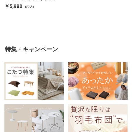
ランケット 掛け布団カバー フラ
￥5,980
(税込)
ンネル 保温 蓄熱 吸湿 発熱 断熱
軽い 冬用掛け布団 冬用 布団 洗
える
特集・キャンペーン