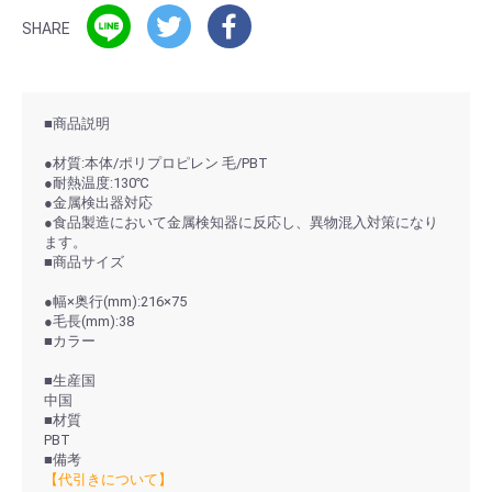
SHARE
■商品説明
●材質:本体/ポリプロピレン 毛/PBT
●耐熱温度:130℃
●金属検出器対応
●食品製造において金属検知器に反応し、異物混入対策になり
ます。
■商品サイズ
●幅×奥行(mm):216×75
●毛長(mm):38
■カラー
■生産国
中国
■材質
PBT
■備考
【代引きについて】