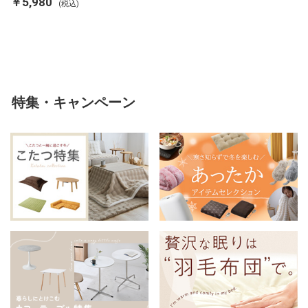
￥5,980
(税込)
ンネル 保温 蓄熱 吸湿 発熱 断熱
軽い 冬用掛け布団 冬用 布団 洗
える
特集・キャンペーン