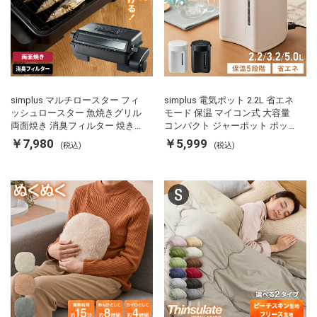
simplus マルチロースター フィ
simplus 電気ポット 2.2L 省エネ
ッシュロースター 魚焼きグリル
モード 保温 マイコン式 大容量
両面焼き 消臭フィルター 焼き魚
コンパクト ジャーポット ポット
両面ヒーター タイマー付き SP-
カルキ抜き 空焚き防止 温度調節
￥7,980
￥5,999
(税込)
(税込)
FRS01 マットブラック シンプラ
軽量 SP-PD22 シンプラス
ス