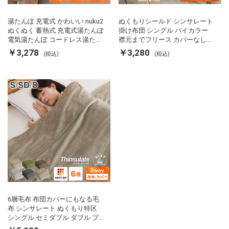
湯たんぽ 充電式 かわいい nuku2
ぬくもりシールド シンサレート
ぬくぬく 蓄熱式 充電式湯たんぽ
掛け布団 シングル バイカラー
電気湯たんぽ コードレス湯たん
襟元までフリース カバーなしで
ぽ エコ 節電 節約 省エネ 充電式
使える 軽い 丸洗い 断熱 保温 抗
￥3,278
￥3,280
(税込)
(税込)
エコ電気あんか EWT-2143 スリ
菌防臭 洗える 防ダニ 軽量 ホコ
ーアップ
リが出にくい 低ホル 暖かい 冬
用掛け布団 掛ふとん 暖かさ羽毛
の約2倍 thinsulate
6層毛布 布団カバーにもなる毛
布 シンサレート ぬくもり特区
シングル セミダブル ダブル ブ
ランケット 掛け布団カバー フラ