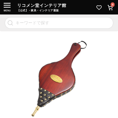
リコメン堂インテリア館
0
【公式】 - 家具・インテリア通販