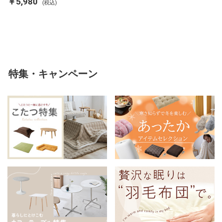
￥5,980
(税込)
ンネル 保温 蓄熱 吸湿 発熱 断熱
軽い 冬用掛け布団 冬用 布団 洗
える
特集・キャンペーン