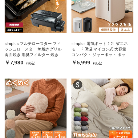
simplus マルチロースター フィ
simplus 電気ポット 2.2L 省エネ
ッシュロースター 魚焼きグリル
モード 保温 マイコン式 大容量
両面焼き 消臭フィルター 焼き魚
コンパクト ジャーポット ポット
両面ヒーター タイマー付き SP-
カルキ抜き 空焚き防止 温度調節
￥7,980
￥5,999
(税込)
(税込)
FRS01 マットブラック シンプラ
軽量 SP-PD22 シンプラス
ス