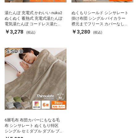
湯たんぽ 充電式 かわいい nuku2
ぬくもりシールド シンサレート
ぬくぬく 蓄熱式 充電式湯たんぽ
掛け布団 シングル バイカラー
電気湯たんぽ コードレス湯たん
襟元までフリース カバーなしで
ぽ エコ 節電 節約 省エネ 充電式
使える 軽い 丸洗い 断熱 保温 抗
￥3,278
￥3,280
(税込)
(税込)
エコ電気あんか EWT-2143 スリ
菌防臭 洗える 防ダニ 軽量 ホコ
ーアップ
リが出にくい 低ホル 暖かい 冬
用掛け布団 掛ふとん 暖かさ羽毛
の約2倍 thinsulate
6層毛布 布団カバーにもなる毛
布 シンサレート ぬくもり特区
シングル セミダブル ダブル ブ
ランケット 掛け布団カバー フラ