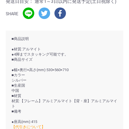
発送日目安：
通常1～3日以内に発送予定(土日祝除く)
SHARE
■商品説明
●材質:アルマイト
●4脚までスタッキング可能です。
■商品サイズ
●幅×奥行×高さ(mm):530×560×710
■カラー
シルバー
■生産国
中国
■材質
材質:【フレーム】アルミアルマイト【背・座】アルミアルマイ
ト
■備考
●座高(mm):415
【代引きについて】