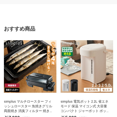
おすすめ商品
simplus マルチロースター フィ
simplus 電気ポット 2.2L 省エネ
ッシュロースター 魚焼きグリル
モード 保温 マイコン式 大容量
両面焼き 消臭フィルター 焼き魚
コンパクト ジャーポット ポット
両面ヒーター タイマー付き SP-
カルキ抜き 空焚き防止 温度調節