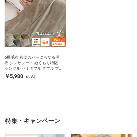
6層毛布 布団カバーにもなる毛
布 シンサレート ぬくもり特区
シングル セミダブル ダブル ブ
ランケット 掛け布団カバー フラ
￥5,980
(税込)
ンネル 保温 蓄熱 吸湿 発熱 断熱
軽い 冬用掛け布団 冬用 布団 洗
える
特集・キャンペーン