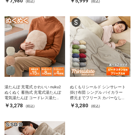
￥7,980
￥5,999
(税込)
(税込)
FRS01 マットブラック シンプラ
軽量 SP-PD22 シンプラス
ス
湯たんぽ 充電式 かわいい nuku2
ぬくもりシールド シンサレート
ぬくぬく 蓄熱式 充電式湯たんぽ
掛け布団 シングル バイカラー
電気湯たんぽ コードレス湯たん
襟元までフリース カバーなしで
ぽ エコ 節電 節約 省エネ 充電式
使える 軽い 丸洗い 断熱 保温 抗
￥3,278
￥3,280
(税込)
(税込)
エコ電気あんか EWT-2143 スリ
菌防臭 洗える 防ダニ 軽量 ホコ
ーアップ
リが出にくい 低ホル 暖かい 冬
用掛け布団 掛ふとん 暖かさ羽毛
の約2倍 thinsulate