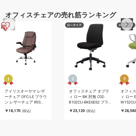
オフィスチェアの売れ筋ランキング
アイリスオーヤマ レザ
オフィスチェア オプテ
オフィス
ーチェア OFC-LE ブラウ
ィ ロー BK 肘無 C02-
ィ ロー E
ン レザーチェア IRIS
B102CU-BKE6E62 ブラ
W152CU
OYAMA(代引不可)
ック 椅子 リモートワー
トオリー
￥18,170
￥23,120
￥28,58
(税込)
(税込)
ク 在宅 仕事 勉強 快適
トワーク
おしゃれ パソコンチェ
快適 お
ア デスクチェア 会社
チェア 
(代引不可)
社(代引