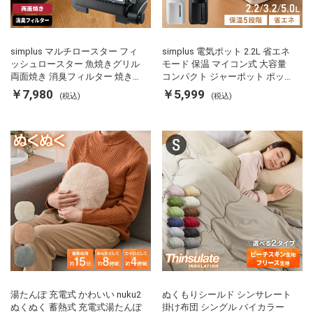
simplus マルチロースター フィ
simplus 電気ポット 2.2L 省エネ
ッシュロースター 魚焼きグリル
モード 保温 マイコン式 大容量
両面焼き 消臭フィルター 焼き魚
コンパクト ジャーポット ポット
両面ヒーター タイマー付き SP-
カルキ抜き 空焚き防止 温度調節
￥7,980
￥5,999
(税込)
(税込)
FRS01 マットブラック シンプラ
軽量 SP-PD22 シンプラス
ス
湯たんぽ 充電式 かわいい nuku2
ぬくもりシールド シンサレート
ぬくぬく 蓄熱式 充電式湯たんぽ
掛け布団 シングル バイカラー