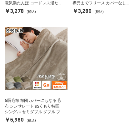
電気湯たんぽ コードレス湯たん
襟元までフリース カバーなしで
ぽ エコ 節電 節約 省エネ 充電式
使える 軽い 丸洗い 断熱 保温 抗
￥3,278
￥3,280
(税込)
(税込)
エコ電気あんか EWT-2143 スリ
菌防臭 洗える 防ダニ 軽量 ホコ
ーアップ
リが出にくい 低ホル 暖かい 冬
用掛け布団 掛ふとん 暖かさ羽毛
の約2倍 thinsulate
6層毛布 布団カバーにもなる毛
布 シンサレート ぬくもり特区
シングル セミダブル ダブル ブ
ランケット 掛け布団カバー フラ
￥5,980
(税込)
ンネル 保温 蓄熱 吸湿 発熱 断熱
軽い 冬用掛け布団 冬用 布団 洗
える