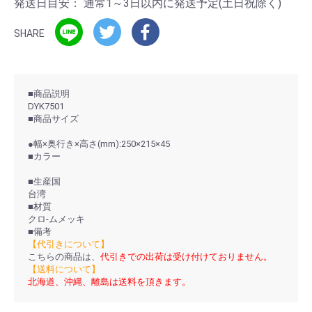
発送日目安：
通常1～3日以内に発送予定(土日祝除く)
SHARE
■商品説明
DYK7501
■商品サイズ
●幅×奥行き×高さ(mm):250×215×45
■カラー
■生産国
台湾
■材質
クロ-ムメッキ
■備考
【代引きについて】
こちらの商品は、
代引きでの出荷は受け付けておりません。
【送料について】
北海道、沖縄、離島は送料を頂きます。