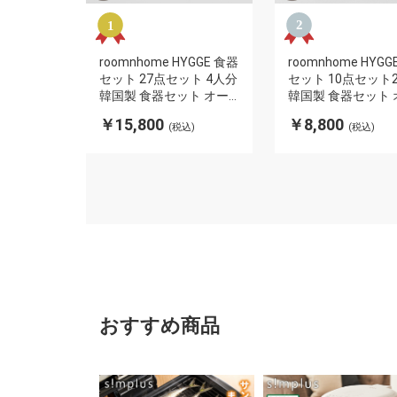
roomnhome HYGGE 食器
roomnhome HYGG
セット 27点セット 4人分
セット 10点セット
韓国製 食器セット オー
韓国製 食器セット 
ブン使用可能 衛生法検査
ブン使用可能 衛生
￥15,800
￥8,800
(税込)
(税込)
済み食器 お皿 皿 プレー
済み食器 お皿 皿 
ト 小皿 ボウル 大皿 おし
ト 小皿 ボウル 大皿
ゃれ 韓国製 器 パスタ皿
ゃれ 韓国製 器 パ
キッチン(代引不可)
キッチン(代引不可)
おすすめ商品