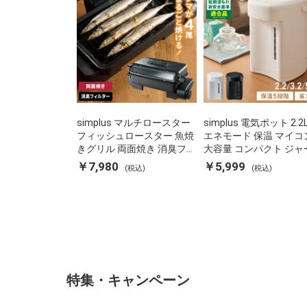
simplus マルチロースター
simplus 電気ポット 2.2
フィッシュロースター 魚焼
エネモード 保温 マイコ
きグリル 両面焼き 消臭フィ
大容量 コンパクト ジャ
ルター 焼き魚 両面ヒーター
ット ポット カルキ抜き
￥7,980
￥5,999
(税込)
(税込)
タイマー付き SP-FRS01 マ
焚き防止 温度調節 軽量 S
ットブラック シンプラス
PD22 シンプラス
特集・キャンペーン