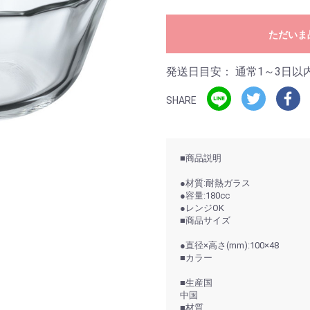
ただいま
発送日目安：
通常1～3日以
SHARE
■商品説明
●材質:耐熱ガラス
●容量:180cc
●レンジOK
■商品サイズ
●直径×高さ(mm):100×48
■カラー
■生産国
中国
■材質