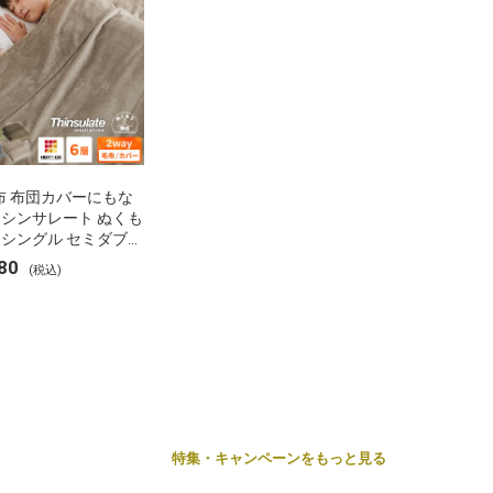
布 布団カバーにもな
 シンサレート ぬくも
 シングル セミダブル
 ブランケット 掛け布
80
(税込)
ー フランネル 保温
湿 発熱 断熱 軽い 冬
布団 冬用 布団 洗え
特集・キャンペーンをもっと見る