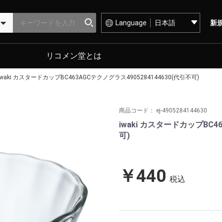
Language
新
リコメン堂とは
iwaki カスタードカップBC463AGCテクノグラス4905284144630(代引不可)
商品コード：
ej-4905284144630
iwaki カスタードカップBC46
可)
￥440
税込