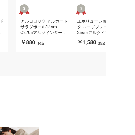
ド
アルコロック アルカード
エボリューションブラッ
サラダボール18cm
ク スーププレートP1141
ナ
G2705アルクインターナ
26cmアルクインターナ
ショナル
ショナル
￥880
￥1,580
(税込)
(税込)
883314177862(代引不
883314717327(代引不
可)
可)