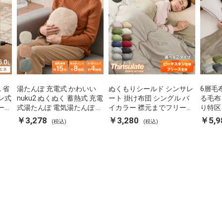
L 省
湯たんぽ 充電式 かわいい
ぬくもりシールド シンサレ
6層毛
ン式
nuku2 ぬくぬく 蓄熱式 充電
ート 掛け布団 シングル バ
る毛布
ーポ
式湯たんぽ 電気湯たんぽ コ
イカラー 襟元までフリース
り特区
 空
ードレス湯たんぽ エコ 節電
カバーなしで使える 軽い 丸
ダブル
￥3,278
￥3,280
￥5,9
(税込)
(税込)
P-
節約 省エネ 充電式エコ電気
洗い 断熱 保温 抗菌防臭 洗
団カバ
あんか EWT-2143 スリーア
える 防ダニ 軽量 ホコリが
蓄熱 吸
ップ
出にくい 低ホル 暖かい 冬
用掛け
用掛け布団 掛ふとん 暖かさ
る
羽毛の約2倍 thinsulate