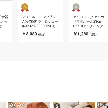
E 食器
フロール ミニマグ(6ヶ
アルコロック アルカー
2人分
入)643501ラ・ロシェー
サラダボール23cm
オー
ル3232870303869(代引
G2710アルクインター
法検査
不可)
ショナル
￥8,080
￥1,280
(税込)
(税込)
プレー
883314177909(代引不
 おし
可)
スタ皿