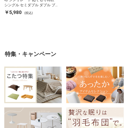
シングル セミダブル ダブル ブ
ランケット 掛け布団カバー フラ
￥5,980
(税込)
ンネル 保温 蓄熱 吸湿 発熱 断熱
軽い 冬用掛け布団 冬用 布団 洗
える
特集・キャンペーン