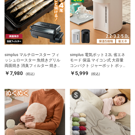
simplus マルチロースター フィ
simplus 電気ポット 2.2L 省エネ
ッシュロースター 魚焼きグリル
モード 保温 マイコン式 大容量
両面焼き 消臭フィルター 焼き魚
コンパクト ジャーポット ポット
両面ヒーター タイマー付き SP-
カルキ抜き 空焚き防止 温度調節
￥7,980
￥5,999
(税込)
(税込)
FRS01 マットブラック シンプラ
軽量 SP-PD22 シンプラス
ス