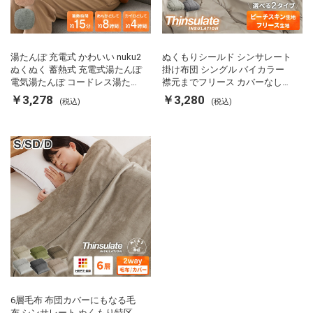
湯たんぽ 充電式 かわいい nuku2
ぬくもりシールド シンサレート
ぬくぬく 蓄熱式 充電式湯たんぽ
掛け布団 シングル バイカラー
電気湯たんぽ コードレス湯たん
襟元までフリース カバーなしで
ぽ エコ 節電 節約 省エネ 充電式
使える 軽い 丸洗い 断熱 保温 抗
￥3,278
￥3,280
(税込)
(税込)
エコ電気あんか EWT-2143 スリ
菌防臭 洗える 防ダニ 軽量 ホコ
ーアップ
リが出にくい 低ホル 暖かい 冬
用掛け布団 掛ふとん 暖かさ羽毛
の約2倍 thinsulate
6層毛布 布団カバーにもなる毛
布 シンサレート ぬくもり特区