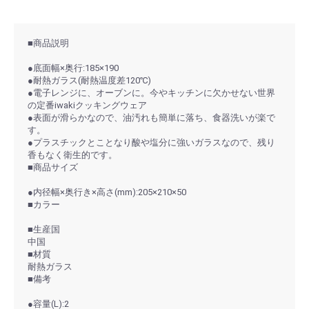
■商品説明
●底面幅×奥行:185×190
●耐熱ガラス(耐熱温度差120℃)
●電子レンジに、オーブンに。今やキッチンに欠かせない世界
の定番iwakiクッキングウェア
●表面が滑らかなので、油汚れも簡単に落ち、食器洗いが楽で
す。
●プラスチックとことなり酸や塩分に強いガラスなので、残り
香もなく衛生的です。
■商品サイズ
●内径幅×奥行き×高さ(mm):205×210×50
■カラー
■生産国
中国
■材質
耐熱ガラス
■備考
●容量(L):2