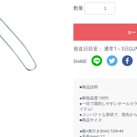
数量
カー
発送日目安：
通常1～3日以
SHARE
■商品説明
●耐熱温度:130℃
●一目で識別しやすいオールカ
イテム!
●コンパクトな形状で、指先か
■商品サイズ
●幅×奥行き(mm):120×44
●毛長(mm):17