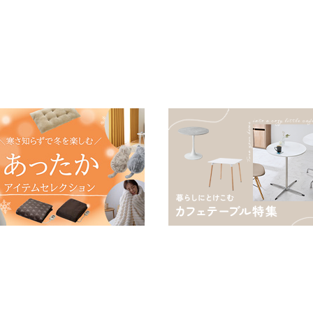
用掛け布団 掛ふとん 暖かさ
る
羽毛の約2倍 thinsulate