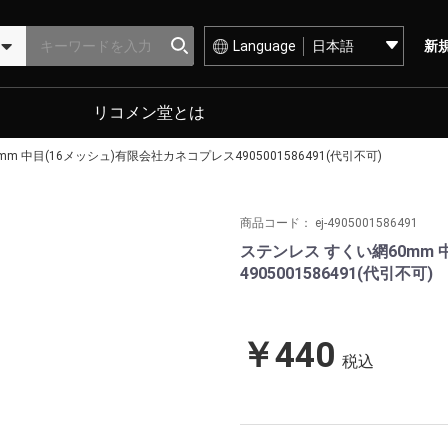
Language
新
リコメン堂とは
m 中目(16メッシュ)有限会社カネコプレス4905001586491(代引不可)
商品コード：
ej-4905001586491
ステンレス すくい網60mm 
4905001586491(代引不可)
￥440
税込