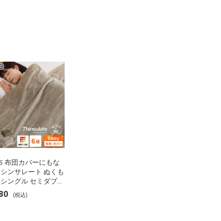
布 布団カバーにもな
 シンサレート ぬくも
 シングル セミダブル
 ブランケット 掛け布
80
(税込)
ー フランネル 保温
湿 発熱 断熱 軽い 冬
布団 冬用 布団 洗え