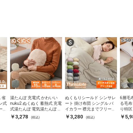
L 省
湯たんぽ 充電式 かわいい
ぬくもりシールド シンサレ
6層毛
ン式
nuku2 ぬくぬく 蓄熱式 充電
ート 掛け布団 シングル バ
る毛布
ーポ
式湯たんぽ 電気湯たんぽ コ
イカラー 襟元までフリース
り特区
 空
ードレス湯たんぽ エコ 節電
カバーなしで使える 軽い 丸
ダブル
￥3,278
￥3,280
￥5,9
(税込)
(税込)
P-
節約 省エネ 充電式エコ電気
洗い 断熱 保温 抗菌防臭 洗
団カバ
あんか EWT-2143 スリーア
える 防ダニ 軽量 ホコリが
蓄熱 吸
ップ
出にくい 低ホル 暖かい 冬
用掛け