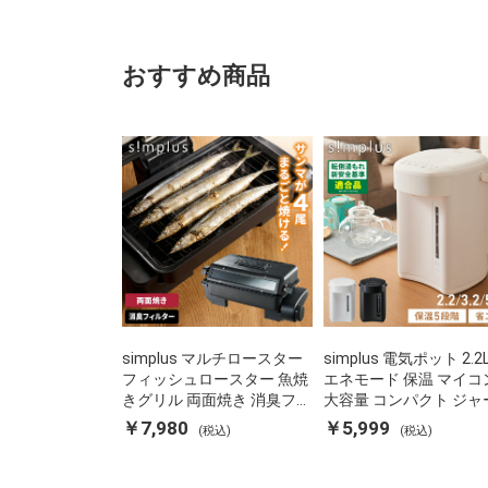
おすすめ商品
simplus マルチロースター
simplus 電気ポット 2.2
フィッシュロースター 魚焼
エネモード 保温 マイコ
きグリル 両面焼き 消臭フィ
大容量 コンパクト ジャ
ルター 焼き魚 両面ヒーター
ット ポット カルキ抜き
￥7,980
￥5,999
(税込)
(税込)
タイマー付き SP-FRS01 マ
焚き防止 温度調節 軽量 S
ットブラック シンプラス
PD22 シンプラス