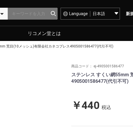
Language
新
リコメン堂とは
m 荒目(10メッシュ)有限会社カネコプレス4905001586477(代引不可)
商品コード：
ej-4905001586477
ステンレス すくい網55mm 
4905001586477(代引不可)
￥440
税込