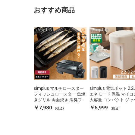
おすすめ商品
simplus マルチロースター
simplus 電気ポット 2.2
フィッシュロースター 魚焼
エネモード 保温 マイコ
きグリル 両面焼き 消臭フィ
大容量 コンパクト ジャ
ルター 焼き魚 両面ヒーター
ット ポット カルキ抜き
￥7,980
￥5,999
(税込)
(税込)
タイマー付き SP-FRS01 マ
焚き防止 温度調節 軽量 S
ットブラック シンプラス
PD22 シンプラス