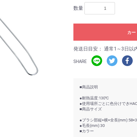
数量
カー
発送日目安：
通常1～3日以
SHARE
■商品説明
●耐熱温度:130℃
●使用場所ごとに色分けできHAC
■商品サイズ
●ブラシ部縦×横×全長(mm):58×36
●毛長(mm):30
■カラー