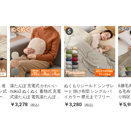
L 省
湯たんぽ 充電式 かわいい
ぬくもりシールド シンサレ
6層毛
ン式
nuku2 ぬくぬく 蓄熱式 充電
ート 掛け布団 シングル バ
る毛布
ーポ
式湯たんぽ 電気湯たんぽ コ
イカラー 襟元までフリース
り特区
 空
ードレス湯たんぽ エコ 節電
カバーなしで使える 軽い 丸
ダブル
￥3,278
￥3,280
￥5,9
(税込)
(税込)
P-
節約 省エネ 充電式エコ電気
洗い 断熱 保温 抗菌防臭 洗
団カバ
あんか EWT-2143 スリーア
える 防ダニ 軽量 ホコリが
蓄熱 吸
ップ
出にくい 低ホル 暖かい 冬
用掛け
用掛け布団 掛ふとん 暖かさ
る
羽毛の約2倍 thinsulate