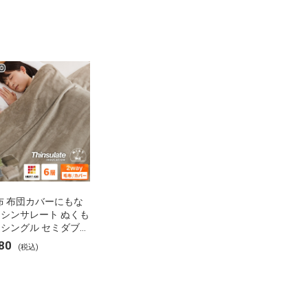
布 布団カバーにもな
 シンサレート ぬくも
 シングル セミダブル
 ブランケット 掛け布
80
(税込)
ー フランネル 保温
湿 発熱 断熱 軽い 冬
布団 冬用 布団 洗え