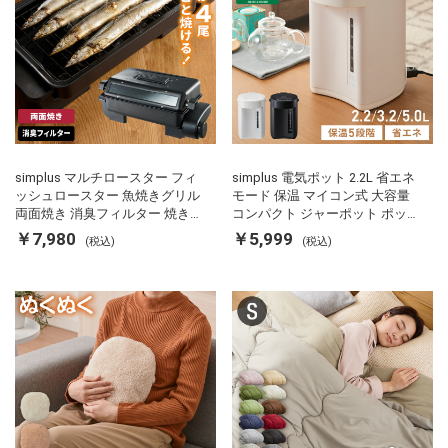
simplus マルチロースター フィ
simplus 電気ポット 2.2L 省エネ
ッシュロースター 魚焼きグリル
モード 保温 マイコン式 大容量
両面焼き 消臭フィルター 焼き魚
コンパクト ジャーポット ポット
両面ヒーター タイマー付き SP-
カルキ抜き 空焚き防止 温度調節
￥7,980
￥5,999
(税込)
(税込)
FRS01 マットブラック シンプラ
軽量 SP-PD22 シンプラス
ス