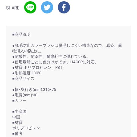
SHARE
■商品説明
●脱毛防止カラーブラシは脱毛しにくい構造なので、感染、異
物混入の防止に。
●耐酸性、耐薬性、耐摩耗性に優れている。
●使用場所ごとに色分けができ、HACCPに対応。
●材質:ポリプロピレン、PBT
●耐熱温度:130℃
■商品サイズ
●幅×奥行き(mm):216×75
●毛長(mm):38
■カラー
■生産国
中国
■材質
ポリプロピレン
■備考