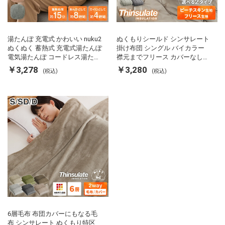
湯たんぽ 充電式 かわいい nuku2
ぬくもりシールド シンサレート
ぬくぬく 蓄熱式 充電式湯たんぽ
掛け布団 シングル バイカラー
電気湯たんぽ コードレス湯たん
襟元までフリース カバーなしで
ぽ エコ 節電 節約 省エネ 充電式
使える 軽い 丸洗い 断熱 保温 抗
￥3,278
￥3,280
(税込)
(税込)
エコ電気あんか EWT-2143 スリ
菌防臭 洗える 防ダニ 軽量 ホコ
ーアップ
リが出にくい 低ホル 暖かい 冬
用掛け布団 掛ふとん 暖かさ羽毛
の約2倍 thinsulate
6層毛布 布団カバーにもなる毛
布 シンサレート ぬくもり特区