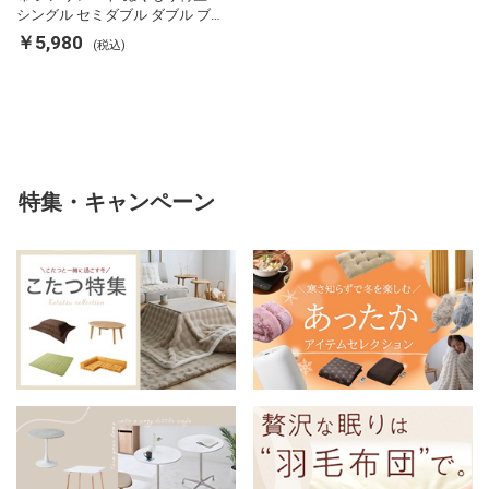
シングル セミダブル ダブル ブ
ランケット 掛け布団カバー フラ
￥5,980
(税込)
ンネル 保温 蓄熱 吸湿 発熱 断熱
軽い 冬用掛け布団 冬用 布団 洗
える
特集・キャンペーン