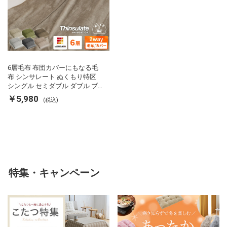
6層毛布 布団カバーにもなる毛
布 シンサレート ぬくもり特区
シングル セミダブル ダブル ブ
ランケット 掛け布団カバー フラ
￥5,980
(税込)
ンネル 保温 蓄熱 吸湿 発熱 断熱
軽い 冬用掛け布団 冬用 布団 洗
える
特集・キャンペーン