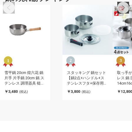
雪平鍋 20cm 煌六花 鍋
スタッキング 鍋セット
取っ手が
片手 片手鍋 20cm 鍋 ス
【鍋2点+ハンドル+ス
レス 鍋
テンレス 調理器具 槌目
テンレスフタ+保存用フ
14cm16
注ぎ口 行平鍋 雪平 なべ
タ×2】 日本製 着脱取手
鍋セット
￥3,480
￥3,800
￥12,80
(税込)
(税込)
メモリ 目盛り シルバー
ステンレス IH ガスコン
ス 新潟
ガス キッチン用品 ゆき
ロ可 『エクセレントシ
ス製 片
ひら シンプル 直火 日本
ェフ ワンタッチクッカ
なべ 両
製 オール熱源(代引不
ー(代引不可)
バー(代
可)