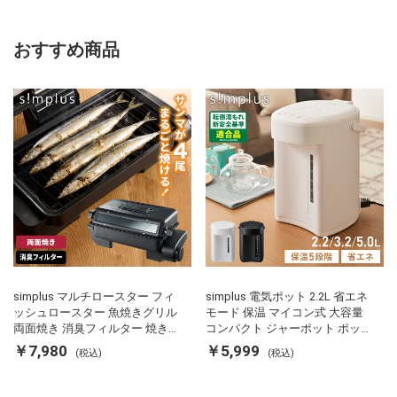
おすすめ商品
simplus マルチロースター フィ
simplus 電気ポット 2.2L 省エネ
ッシュロースター 魚焼きグリル
モード 保温 マイコン式 大容量
両面焼き 消臭フィルター 焼き魚
コンパクト ジャーポット ポット
両面ヒーター タイマー付き SP-
カルキ抜き 空焚き防止 温度調節
￥7,980
￥5,999
(税込)
(税込)
FRS01 マットブラック シンプラ
軽量 SP-PD22 シンプラス
ス