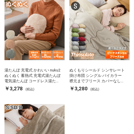
湯たんぽ 充電式 かわいい nuku2
ぬくもりシールド シンサレート
ぬくぬく 蓄熱式 充電式湯たんぽ
掛け布団 シングル バイカラー
電気湯たんぽ コードレス湯たん
襟元までフリース カバーなしで
ぽ エコ 節電 節約 省エネ 充電式
使える 軽い 丸洗い 断熱 保温 抗
￥3,278
￥3,280
(税込)
(税込)
エコ電気あんか EWT-2143 スリ
菌防臭 洗える 防ダニ 軽量 ホコ
ーアップ
リが出にくい 低ホル 暖かい 冬
用掛け布団 掛ふとん 暖かさ羽毛
の約2倍 thinsulate