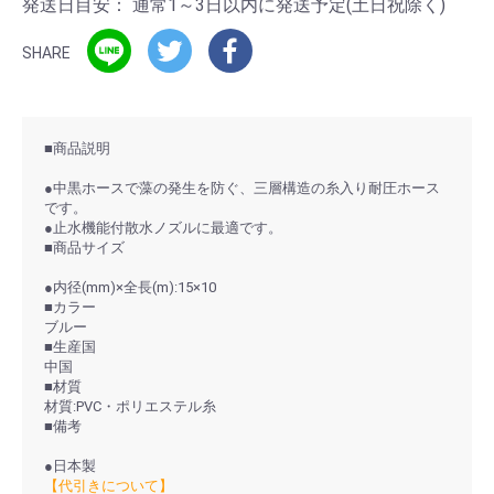
発送日目安：
通常1～3日以内に発送予定(土日祝除く)
SHARE
■商品説明
●中黒ホースで藻の発生を防ぐ、三層構造の糸入り耐圧ホース
です。
●止水機能付散水ノズルに最適です。
■商品サイズ
●内径(mm)×全長(m):15×10
■カラー
ブルー
■生産国
中国
■材質
材質:PVC・ポリエステル糸
■備考
●日本製
【代引きについて】