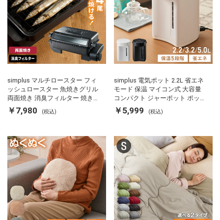
simplus マルチロースター フィ
simplus 電気ポット 2.2L 省エネ
ッシュロースター 魚焼きグリル
モード 保温 マイコン式 大容量
両面焼き 消臭フィルター 焼き魚
コンパクト ジャーポット ポット
両面ヒーター タイマー付き SP-
カルキ抜き 空焚き防止 温度調節
￥7,980
￥5,999
(税込)
(税込)
FRS01 マットブラック シンプラ
軽量 SP-PD22 シンプラス
ス