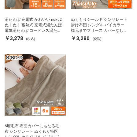
湯たんぽ 充電式 かわいい nuku2
ぬくもりシールド シンサレート
ぬくぬく 蓄熱式 充電式湯たんぽ
掛け布団 シングル バイカラー
電気湯たんぽ コードレス湯たん
襟元までフリース カバーなしで
ぽ エコ 節電 節約 省エネ 充電式
使える 軽い 丸洗い 断熱 保温 抗
￥3,278
￥3,280
(税込)
(税込)
エコ電気あんか EWT-2143 スリ
菌防臭 洗える 防ダニ 軽量 ホコ
ーアップ
リが出にくい 低ホル 暖かい 冬
用掛け布団 掛ふとん 暖かさ羽毛
の約2倍 thinsulate
6層毛布 布団カバーにもなる毛
布 シンサレート ぬくもり特区
シングル セミダブル ダブル ブ