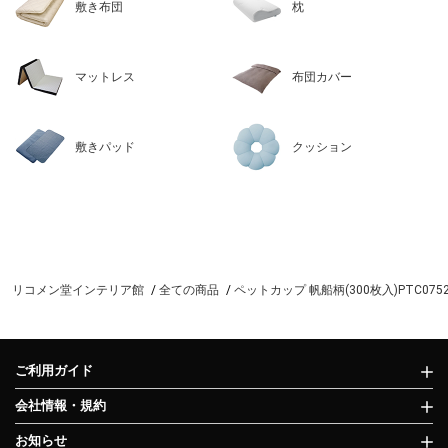
敷き布団
枕
マットレス
布団カバー
敷きパッド
クッション
リコメン堂インテリア館
全ての商品
ペットカップ 帆船柄(300枚入)PTC0752
ご利用ガイド
会社情報・規約
お知らせ