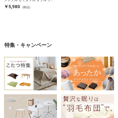
ランケット 掛け布団カバー フラ
￥5,980
(税込)
ンネル 保温 蓄熱 吸湿 発熱 断熱
軽い 冬用掛け布団 冬用 布団 洗
える
特集・キャンペーン