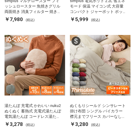
simplus マルチロースター フィ
simplus 電気ポット 2.2L 省エネ
ッシュロースター 魚焼きグリル
モード 保温 マイコン式 大容量
両面焼き 消臭フィルター 焼き魚
コンパクト ジャーポット ポット
両面ヒーター タイマー付き SP-
カルキ抜き 空焚き防止 温度調節
￥7,980
￥5,999
(税込)
(税込)
FRS01 マットブラック シンプラ
軽量 SP-PD22 シンプラス
ス
湯たんぽ 充電式 かわいい nuku2
ぬくもりシールド シンサレート
ぬくぬく 蓄熱式 充電式湯たんぽ
掛け布団 シングル バイカラー
電気湯たんぽ コードレス湯たん
襟元までフリース カバーなしで
ぽ エコ 節電 節約 省エネ 充電式
使える 軽い 丸洗い 断熱 保温 抗
￥3,278
￥3,280
(税込)
(税込)
エコ電気あんか EWT-2143 スリ
菌防臭 洗える 防ダニ 軽量 ホコ
ーアップ
リが出にくい 低ホル 暖かい 冬