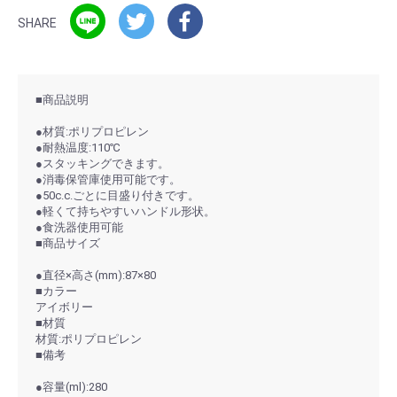
SHARE
■商品説明
●材質:ポリプロピレン
●耐熱温度:110℃
●スタッキングできます。
●消毒保管庫使用可能です。
●50c.c.ごとに目盛り付きです。
●軽くて持ちやすいハンドル形状。
●食洗器使用可能
■商品サイズ
●直径×高さ(mm):87×80
■カラー
アイボリー
■材質
材質:ポリプロピレン
■備考
●容量(ml):280