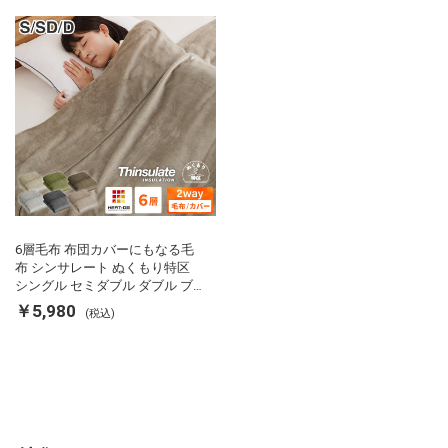
用掛け布団 掛ふとん 暖かさ羽毛
の約2倍 thinsulate
6層毛布 布団カバーにもなる毛
布 シンサレート ぬくもり特区
シングル セミダブル ダブル ブ
ランケット 掛け布団カバー フラ
￥5,980
(税込)
ンネル 保温 蓄熱 吸湿 発熱 断熱
軽い 冬用掛け布団 冬用 布団 洗
える