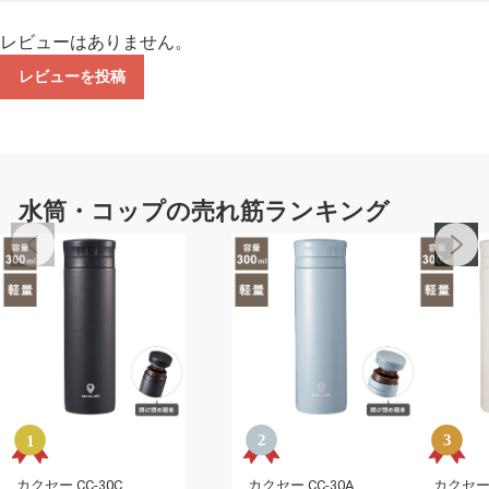
レビューはありません。
レビューを投稿
水筒・コップの売れ筋ランキング
カクセー CC-30C
カクセー CC-30A
カクセー C