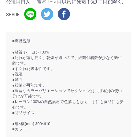
発送日目安：
通常1～3日以内に発送予定(土日祝除く)
SHARE
■商品説明
●材質:レーヨン100%
●汚れが落ち易く、乾燥が速いので、細菌付着数が少なく衛生
的です。
●すぐれた吸水性です。
●洗濯
●漂白
●殺菌が可能です。
●豊富なカラーバリエーションでセクション別、用途別の使い
分けが可能です。
●レーヨン100%の自然素材で色落ちもなく、手にも食品にも安
心です。
■商品サイズ
●縦×横(mm):300×610
■カラー