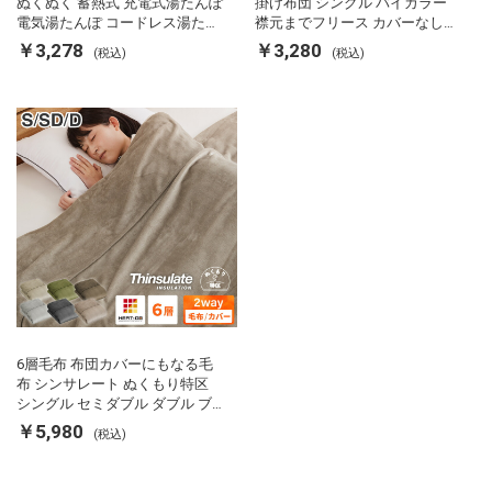
ぬくぬく 蓄熱式 充電式湯たんぽ
掛け布団 シングル バイカラー
電気湯たんぽ コードレス湯たん
襟元までフリース カバーなしで
ぽ エコ 節電 節約 省エネ 充電式
使える 軽い 丸洗い 断熱 保温 抗
￥3,278
￥3,280
(税込)
(税込)
エコ電気あんか EWT-2143 スリ
菌防臭 洗える 防ダニ 軽量 ホコ
ーアップ
リが出にくい 低ホル 暖かい 冬
用掛け布団 掛ふとん 暖かさ羽毛
の約2倍 thinsulate
6層毛布 布団カバーにもなる毛
布 シンサレート ぬくもり特区
シングル セミダブル ダブル ブ
ランケット 掛け布団カバー フラ
￥5,980
(税込)
ンネル 保温 蓄熱 吸湿 発熱 断熱
軽い 冬用掛け布団 冬用 布団 洗
える