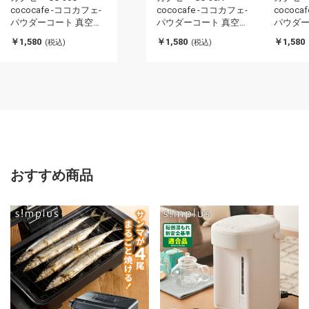
cococafe -ココカフェ-
cococafe -ココカフェ-
cococa
パウダーコート 真空二
パウダーコート 真空二
パウダー
重マグ 300ml チャコー
重マグ 300ml スモーク
重マグ 3
￥1,580
￥1,580
￥1,580
(税込)
(税込)
ル 氷ストッパー付き(代
ブルー 氷ストッパー付
ー 氷ス
引不可)
き(代引不可)
引不可)
おすすめ商品