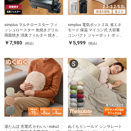
simplus マルチロースター フィ
simplus 電気ポット 2.2L 省エネ
ッシュロースター 魚焼きグリル
モード 保温 マイコン式 大容量
両面焼き 消臭フィルター 焼き魚
コンパクト ジャーポット ポット
両面ヒーター タイマー付き SP-
カルキ抜き 空焚き防止 温度調節
￥7,980
￥5,999
(税込)
(税込)
FRS01 マットブラック シンプラ
軽量 SP-PD22 シンプラス
ス
湯たんぽ 充電式 かわいい nuku2
ぬくもりシールド シンサレート