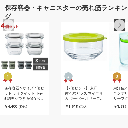
保存容器・キャニスターの売れ筋ランキン
グ
保存容器 Sサイズ 4個セ
【2個セット】 東洋
東洋佐々
ット ライクイット like-
佐々木ガラス マイデリ
チンデリ
it 調理ができる保存容
カ キーパー オリーブグ
リーブグ
器 密閉 おしゃれ 耐熱
リーン(代引不可)
可)
￥4,400
￥1,518
￥1,639
(税込)
(税込)
200ml 時短 電子レンジ
食洗機 冷凍 パッキン フ
タ キャニスター フード
コンテナ 食器 調理道具