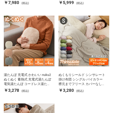
両面ヒーター タイマー付き SP-
カルキ抜き 空焚き防止 温度調節
￥7,980
￥5,999
(税込)
(税込)
FRS01 マットブラック シンプラ
軽量 SP-PD22 シンプラス
ス
湯たんぽ 充電式 かわいい nuku2
ぬくもりシールド シンサレート
ぬくぬく 蓄熱式 充電式湯たんぽ
掛け布団 シングル バイカラー
電気湯たんぽ コードレス湯たん
襟元までフリース カバーなしで
ぽ エコ 節電 節約 省エネ 充電式
使える 軽い 丸洗い 断熱 保温 抗
￥3,278
￥3,280
(税込)
(税込)
エコ電気あんか EWT-2143 スリ
菌防臭 洗える 防ダニ 軽量 ホコ
ーアップ
リが出にくい 低ホル 暖かい 冬
用掛け布団 掛ふとん 暖かさ羽毛
の約2倍 thinsulate