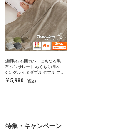
6層毛布 布団カバーにもなる毛
布 シンサレート ぬくもり特区
シングル セミダブル ダブル ブ
ランケット 掛け布団カバー フラ
￥5,980
(税込)
ンネル 保温 蓄熱 吸湿 発熱 断熱
軽い 冬用掛け布団 冬用 布団 洗
える
特集・キャンペーン