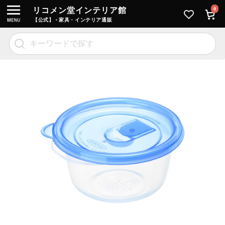
リコメン堂インテリア館
0
【公式】 - 家具・インテリア通販