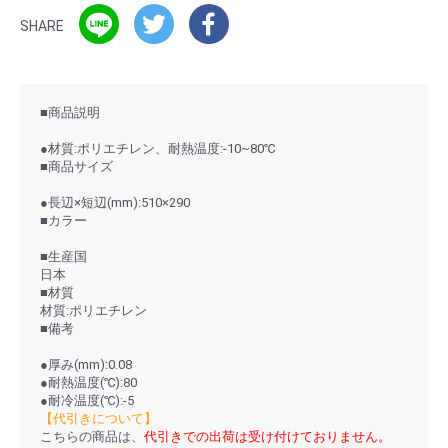
SHARE
■商品説明
●材質:ポリエチレン、耐熱温度:-10~80℃
■商品サイズ
●長辺×短辺(mm):510×290
■カラー
■生産国
日本
■材質
材質:ポリエチレン
■備考
●厚み(mm):0.08
●耐熱温度(℃):80
●耐冷温度(℃):-5
【代引きについて】
こちらの商品は、
代引きでの出荷は受け付けておりません。