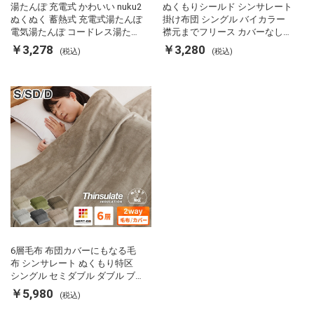
湯たんぽ 充電式 かわいい nuku2
ぬくもりシールド シンサレート
ぬくぬく 蓄熱式 充電式湯たんぽ
掛け布団 シングル バイカラー
電気湯たんぽ コードレス湯たん
襟元までフリース カバーなしで
ぽ エコ 節電 節約 省エネ 充電式
使える 軽い 丸洗い 断熱 保温 抗
￥3,278
￥3,280
(税込)
(税込)
エコ電気あんか EWT-2143 スリ
菌防臭 洗える 防ダニ 軽量 ホコ
ーアップ
リが出にくい 低ホル 暖かい 冬
用掛け布団 掛ふとん 暖かさ羽毛
の約2倍 thinsulate
6層毛布 布団カバーにもなる毛
布 シンサレート ぬくもり特区
シングル セミダブル ダブル ブ
ランケット 掛け布団カバー フラ
￥5,980
(税込)
ンネル 保温 蓄熱 吸湿 発熱 断熱
軽い 冬用掛け布団 冬用 布団 洗