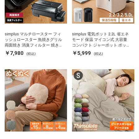
simplus マルチロースター フィ
simplus 電気ポット 2.2L 省エネ
ッシュロースター 魚焼きグリル
モード 保温 マイコン式 大容量
両面焼き 消臭フィルター 焼き魚
コンパクト ジャーポット ポット
両面ヒーター タイマー付き SP-
カルキ抜き 空焚き防止 温度調節
￥7,980
￥5,999
(税込)
(税込)
FRS01 マットブラック シンプラ
軽量 SP-PD22 シンプラス
ス