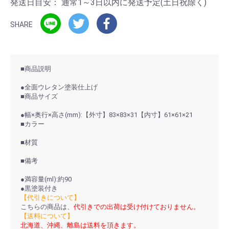
発送日目安：
通常1～3日以内に発送予定(土日祝除く)
SHARE
■商品説明
●全面ウレタン塗装仕上げ
■商品サイズ
●幅×奥行×高さ(mm):【外寸】83×83×31【内寸】61×61×21
■カラー
■材質
■備考
●満容量(ml):約90
●黒塗装付き
【代引きについて】
こちらの商品は、
代引きでの出荷は受け付けておりません。
【送料について】
北海道、沖縄、離島は送料を頂きます。